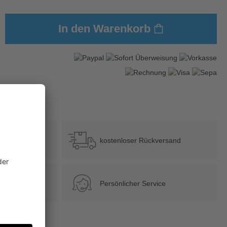
In den Warenkorb
?
b 39 €
kostenloser Rückversand
Persönlicher Service