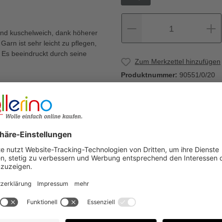
1
 und kuschelweich, dank höherer
arn ist sehr leicht zu pflegen,
 Es beeindruckt durch seine
Zum Merkzettel hinzufügen
Produktnummer:
90551/0/20
Warum Wollerino
Versandkostenfrei a
Kauf auf Rechnung
€