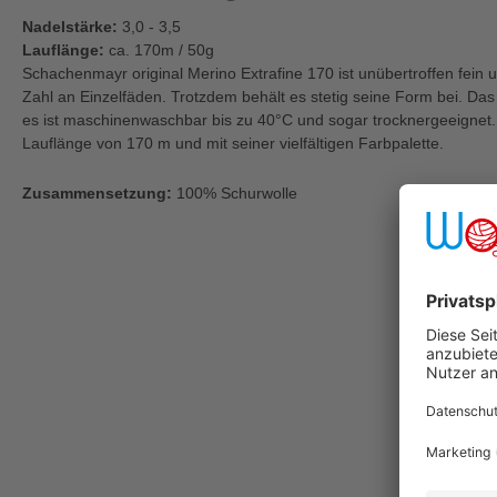
Nadelstärke:
3,0 - 3,5
Lauflänge:
ca. 170m / 50g
Schachenmayr original Merino Extrafine 170 ist unübertroffen fein
Zahl an Einzelfäden. Trotzdem behält es stetig seine Form bei. Das G
es ist maschinenwaschbar bis zu 40°C und sogar trocknergeeignet.
Lauflänge von 170 m und mit seiner vielfältigen Farbpalette.
Zusammensetzung:
100% Schurwolle