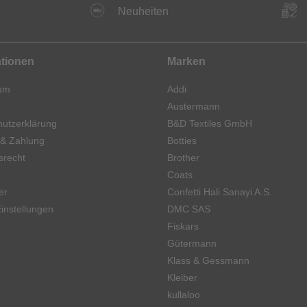
Neuheiten
ationen
Marken
um
Addi
Austermann
utzerklärung
B&D Textiles GmbH
 & Zahlung
Botties
srecht
Brother
Coats
er
Confetti Hali Sanayi A.S.
instellungen
DMC SAS
Fiskars
Gütermann
Klass & Gessmann
Kleiber
kullaloo