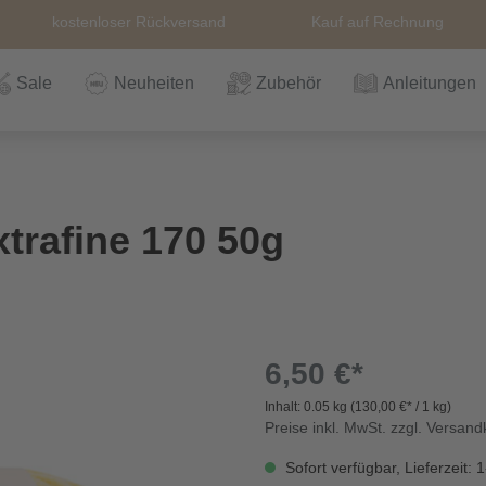
kostenloser Rückversand
Kauf auf Rechnung
Sale
Neuheiten
Zubehör
Anleitungen
n
Häkeln
Wolle
Zubehör
Nähzubehör
Bücher
Alle Artikel
Anleitungen
Stricknadeln &
Hefte
Stri
Alle
Rei
The
trafine 170 50g
Häkelnadel
Häk
Einzelanleitungen
Themen
Nähgarn
Stricknadeln &
Kullaloo
Qual
Knö
Häkelnadel
Sic
6,50 €*
Inhalt:
0.05 kg
(130,00 €* / 1 kg)
Bio und GOTs
Taschenzubehör
Sale
Prym Love
Sch
Preise inkl. MwSt. zzgl. Versan
Wolle
Sofort verfügbar, Lieferzeit: 