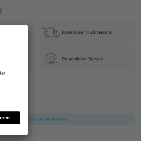
?
b 39 €
kostenloser Rückversand
Persönlicher Service
ie Ihre Erkenntnisse mit anderen.