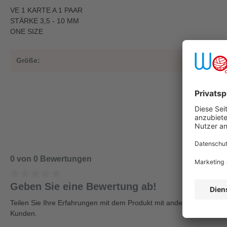
VE 1 KARTE A 1 PAAR
STÄRKE 3,5 - 10 MM
ONE SIZE
Größe:
5,5
0 von 0 Bewertungen
Geben Sie eine Bewertung ab!
Teilen Sie Ihre Erfahrungen mit dem Produkt mit anderen
Kunden.