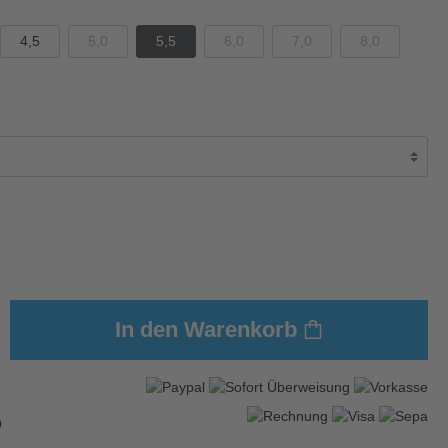
4,5
5,0
5,5
6,0
7,0
8,0
In den Warenkorb
9