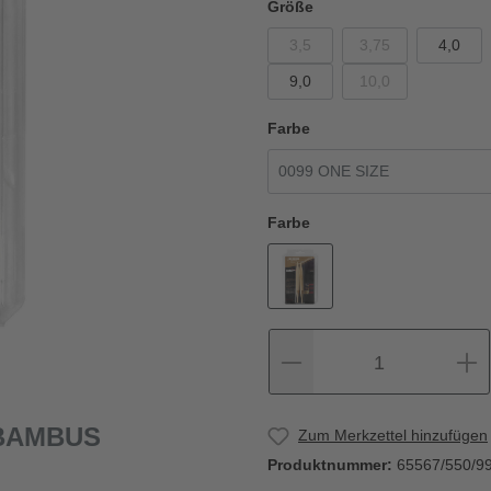
Größe
3,5
3,75
4,0
9,0
10,0
Farbe
Farbe
1
 BAMBUS
Zum Merkzettel hinzufügen
Produktnummer:
65567/550/9