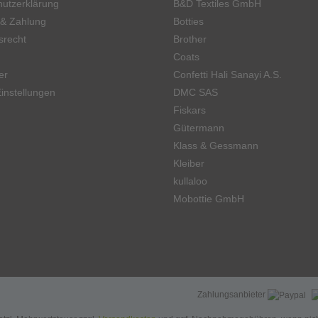
utzerklärung
B&D Textiles GmbH
 & Zahlung
Botties
srecht
Brother
Coats
er
Confetti Hali Sanayi A.S.
instellungen
DMC SAS
Fiskars
Gütermann
Klass & Gessmann
Kleiber
kullaloo
Mobottie GmbH
Zahlungsanbieter