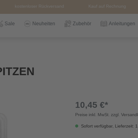
kostenloser Rückversand
Kauf auf Rechnung
Sale
Neuheiten
Zubehör
Anleitungen
n
Häkeln
Wolle
Zubehör
Nähzubehör
Bücher
Alle Artikel
Anleitungen
Stricknadeln &
Hefte
Stri
Alle
Rei
The
PITZEN
Häkelnadel
Häk
Einzelanleitungen
Themen
Nähgarn
Stricknadeln &
Kullaloo
Qual
Knö
Häkelnadel
Sic
10,45 €*
Preise inkl. MwSt. zzgl. Versan
Bio und GOTs
Taschenzubehör
Sale
Prym Love
Sch
Wolle
Sofort verfügbar, Lieferzeit: 