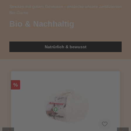
Stricken mit gutem Gewissen - entdecke unsere zertifizierten
Bio-Garne
Bio & Nachhaltig
Natrürlich & bewusst
%