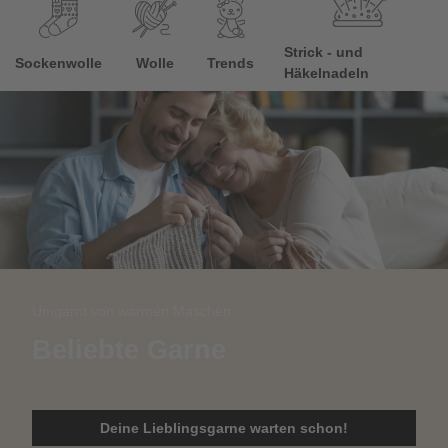
Strick - und
Sockenwolle
Wolle
Trends
Häkelnadeln
Umgarnt von warmen Maschen
Beliebte Garne
Deine Lieblingsgarne warten schon!