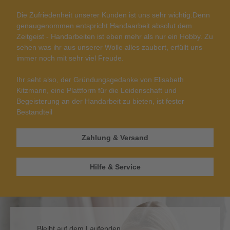
Die Zufriedenheit unserer Kunden ist uns sehr wichtig.
Denn
genaugenommen entspricht Handaarbeit absolut dem
Zeitgeist - Handarbeiten ist eben mehr als nur ein Hobby. Zu
sehen was ihr aus unserer Wolle alles zaubert, erfüllt uns
immer noch mit sehr viel Freude.
Ihr seht also, der Gründungsgedanke von Elisabeth
Kitzmann, eine Plattform für die Leidenschaft und
Begeisterung an der Handarbeit zu bieten, ist fester
Bestandteil
Zahlung & Versand
Hilfe & Service
Bleibt auf dem Laufenden