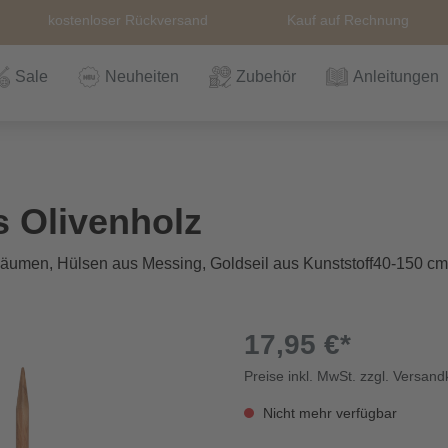
kostenloser Rückversand
Kauf auf Rechnung
Sale
Neuheiten
Zubehör
Anleitungen
n
Häkeln
Wolle
Zubehör
Nähzubehör
Bücher
Alle Artikel
Anleitungen
Stricknadeln &
Hefte
Stri
Alle
Rei
The
s Olivenholz
Häkelnadel
Häk
 Bäumen, Hülsen aus Messing, Goldseil aus Kunststoff40-150 c
Einzelanleitungen
Themen
Nähgarn
Stricknadeln &
Kullaloo
Qual
Knö
Häkelnadel
Sic
17,95 €*
Preise inkl. MwSt. zzgl. Versan
Bio und GOTs
Taschenzubehör
Sale
Prym Love
Sch
Wolle
Nicht mehr verfügbar