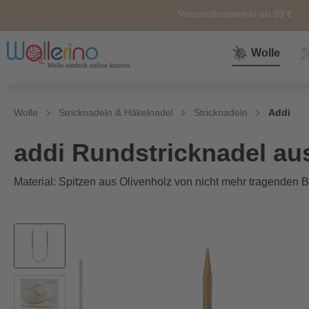
Versandkostenfrei ab 39 €
Wolle
Zur Kategorie Wolle
Zur Kategorie Sale
Zur Kategorie Neuheiten
Zur Kategorie Zubehör
Zur Kategorie Anleitunge
Wolle
Stricknadeln & Häkelnadel
Stricknadeln
Addi
Neuheiten
Zubehör
Wolle
Nähkörbe &
Alle
addi Rundstricknadel au
Nähkästen
Material: Spitzen aus Olivenholz von nicht mehr tragenden
Themen
Marken
Weiteres
Zubehör
Sockenwolle
Ersatz und
Reperatur