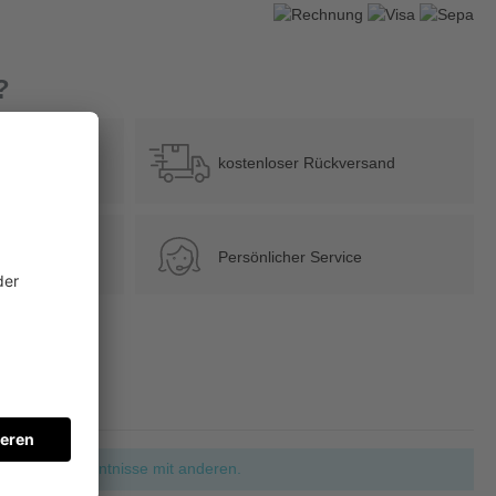
?
b 39 €
kostenloser Rückversand
Persönlicher Service
ie Ihre Erkenntnisse mit anderen.