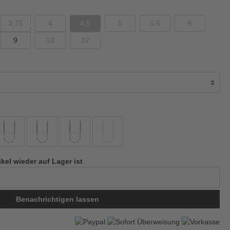
3,75
4
4,5
5
5,5
6
9
10
12
ikel wieder auf Lager ist
Benachrichtigen lassen