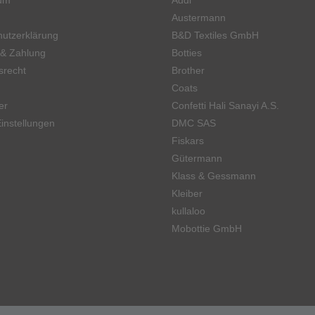
um
Addi
Austermann
utzerklärung
B&D Textiles GmbH
 & Zahlung
Botties
srecht
Brother
Coats
er
Confetti Hali Sanayi A.S.
instellungen
DMC SAS
Fiskars
Gütermann
Klass & Gessmann
Kleiber
kullaloo
Mobottie GmbH