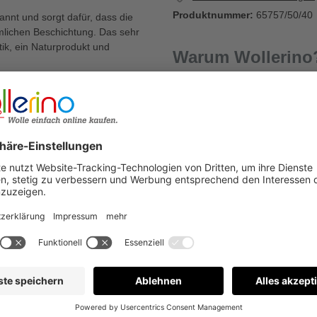
Produktnummer:
65757/50/40
nnt und sorgt dafür, dass die
mmlichen Beschichtung. Das sehr
ik, ein Naturprodukt und
Warum Wollerino
mehr tragenden Bäumen, Hülsen
Versandkostenfrei a
Kauf auf Rechnung
€
Bewertungen nur in der aktuellen Sprache anzeigen.
Keine Bewertungen gefunden. Gehen Sie voran und teilen S