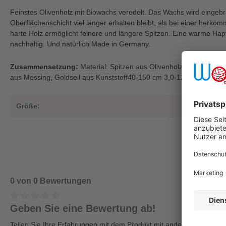
Feinstes Olivenholz mit Biowachs veredelt. Das Wachs wird eingebra
Oberflächenschicht viel länger erhalten bleibt, als bei einer herkö
harte Holz ermöglicht feinere und längere Spitzen. Eine warme Hapt
nachhaltig. Und natürlich Made in Germany.
Zusammensetzung:
Material: Spitzen aus Olivenholz von nicht 
aus Messing, Goldseil aus Kunststoff40-150 cm 3,0-12,0 mm
Größe:
4,5
0 von 0 Bewertungen
Geben Sie eine Bewertung ab!
Teilen Sie Ihre Erfahrungen mit dem Produkt mit anderen