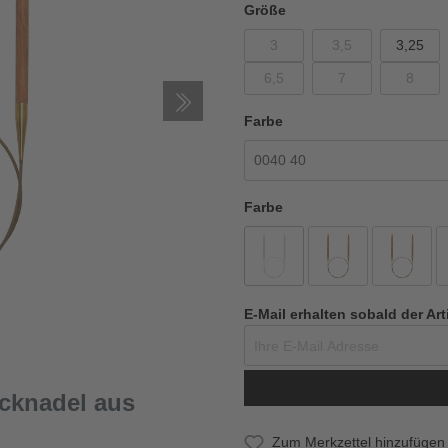
Größe
3
3,5
3,25
6,5
7
8
Farbe
Farbe
E-Mail erhalten sobald der Art
icknadel aus
Zum Merkzettel hinzufügen