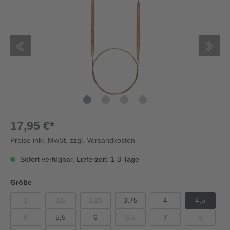
17,95 €*
Preise inkl. MwSt. zzgl. Versandkosten
Sofort verfügbar, Lieferzeit: 1-3 Tage
Größe
3
3,5
3,25
3,75
4
4,5
5
5,5
6
6,5
7
8