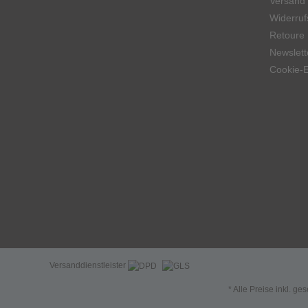
Versand
Widerruf
Retoure
Newslett
Cookie-E
Versanddienstleister
* Alle Preise inkl. ge