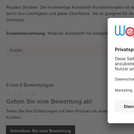
Royales Stricken. Die hochwertige Kunststoff-Rundstricknadel mit e
durch ihre Leichtigkeit und glatte Oberfläche. Sie ist geeignet für d
Germany.
Zusammensetzung:
Material: Kunststoff mit Goldglitter60-150 cm
Größe:
1
0 von 0 Bewertungen
Geben Sie eine Bewertung ab!
Teilen Sie Ihre Erfahrungen mit dem Produkt mit anderen
Kunden.
Schreiben Sie eine Bewertung