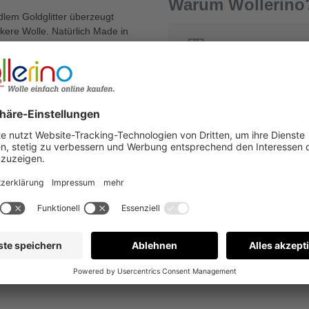
Warum Wollerino
dlem Goldglitter überzeugt
ickere Wolle. Natürlich Made in
Versandkostenfrei a
 7,0-25,0 mm
Kauf auf Rechnung
€
2
Bewertungen nur in der aktuellen Sprache anzeigen.
Keine Bewertungen gefunden. Gehen Sie voran und teilen S