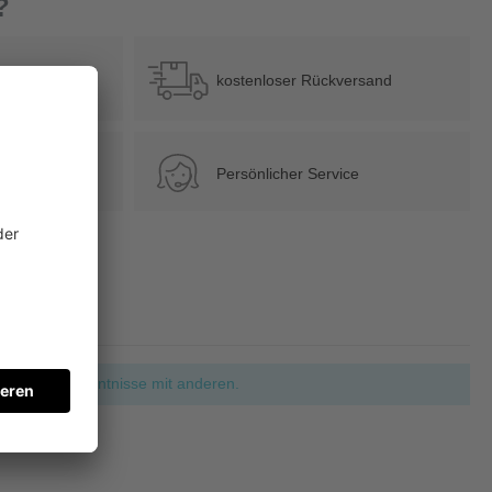
?
b 39 €
kostenloser Rückversand
Persönlicher Service
ie Ihre Erkenntnisse mit anderen.