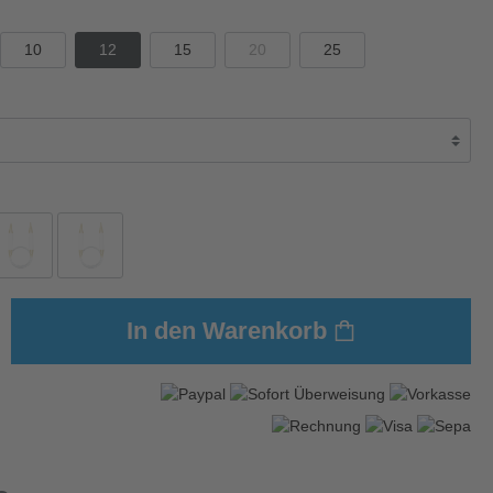
10
12
15
20
25
In den Warenkorb