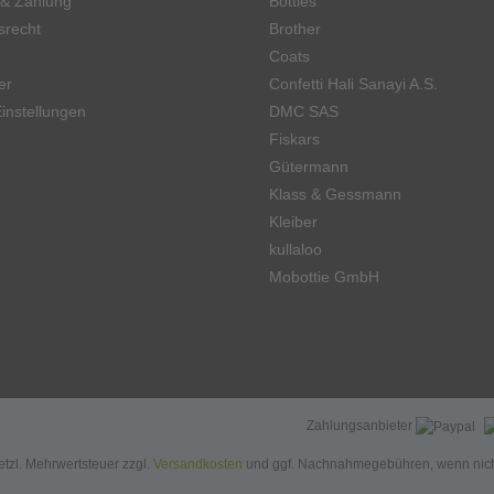
 & Zahlung
Botties
srecht
Brother
Coats
er
Confetti Hali Sanayi A.S.
instellungen
DMC SAS
Fiskars
Gütermann
Klass & Gessmann
Kleiber
kullaloo
Mobottie GmbH
Zahlungsanbieter
setzl. Mehrwertsteuer zzgl.
Versandkosten
und ggf. Nachnahmegebühren, wenn nich