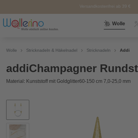
Versandkostenfrei ab 39 €
Wolle
Zur Kategorie Wolle
Zur Kategorie Sale
Zur Kategorie Neuheiten
Zur Kategorie Zubehör
Zur Kategorie Anleitunge
Wolle
Stricknadeln & Häkelnadel
Stricknadeln
Addi
Neuheiten
Zubehör
Wolle
Nähkörbe &
Alle
addiChampagner Rundst
Nähkästen
Material: Kunststoff mit Goldglitter60-150 cm 7,0-25,0 mm
Themen
Marken
Weiteres
Zubehör
Sockenwolle
Ersatz und
Reperatur