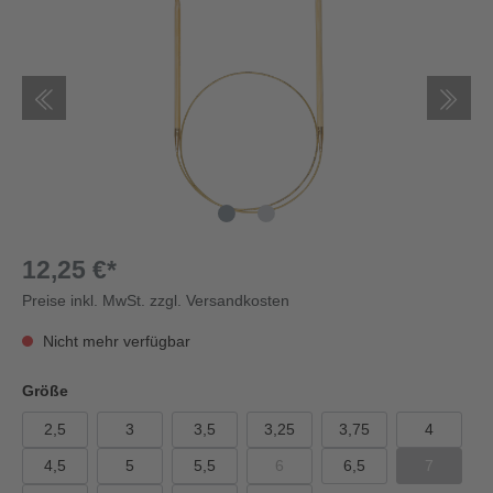
12,25 €*
Preise inkl. MwSt. zzgl. Versandkosten
Nicht mehr verfügbar
Größe
2,5
3
3,5
3,25
3,75
4
4,5
5
5,5
6
6,5
7