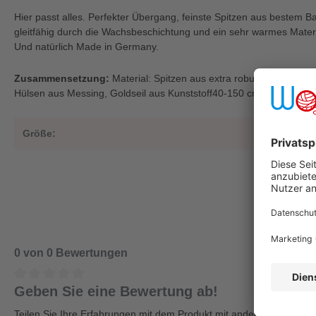
Hier passt alles. Perfekter Übergang, feinste Spitzen aus bestem B
gleitfähig durch die Wachsbeschichtung und ein sehr warmes Materi
Und natürlich Made in Germany.
Zusammensetzung:
Material: Spitzen aus extra robustem und 
Hülsen aus Messing, Goldseil aus Kunststoff40-150 cm 2,5-10,0 m
Größe:
0 von 0 Bewertungen
Geben Sie eine Bewertung ab!
Teilen Sie Ihre Erfahrungen mit dem Produkt mit anderen