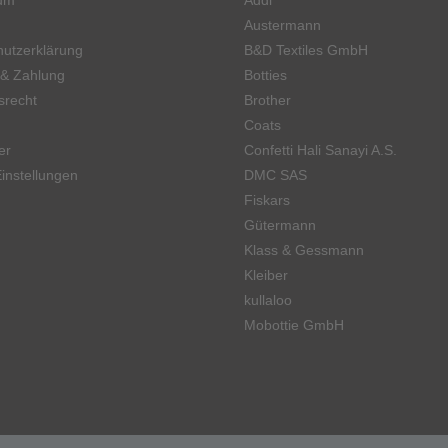
um
Addi
Austermann
utzerklärung
B&D Textiles GmbH
 & Zahlung
Botties
srecht
Brother
Coats
er
Confetti Hali Sanayi A.S.
instellungen
DMC SAS
Fiskars
Gütermann
Klass & Gessmann
Kleiber
kullaloo
Mobottie GmbH