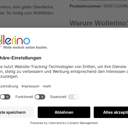
Produktnummer:
65557/120/8
ambus, eine glatte Oberfläche,
al. So richtig zum Wohlfühlen.
Warum Wollerino
langsam wachsendem Bambus,
m
Versandkostenfrei a
8
Kauf auf Rechnung
€
Bewertungen nur in der aktuellen Sprache anzeigen.
Keine Bewertungen gefunden. Gehen Sie voran und teilen S