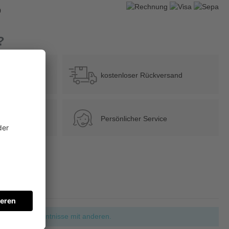
0
?
b 39 €
kostenloser Rückversand
Persönlicher Service
ie Ihre Erkenntnisse mit anderen.