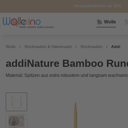
Versandkostenfrei ab 39 €
Wolle
Zur Kategorie Wolle
Zur Kategorie Sale
Zur Kategorie Neuheiten
Zur Kategorie Zubehör
Zur Kategorie Anleitunge
Wolle
Stricknadeln & Häkelnadel
Stricknadeln
Addi
Neuheiten
Zubehör
Wolle
Nähkörbe &
Alle
addiNature Bamboo Rund
Nähkästen
Material: Spitzen aus extra robustem und langsam wachsen
Themen
Marken
Weiteres
Zubehör
Sockenwolle
Ersatz und
Reperatur