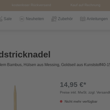
kostenloser Rückversand
Kauf auf Rechnung
Sale
Neuheiten
Zubehör
Anleitungen
n
Häkeln
Wolle
Zubehör
Nähzubehör
Bücher
Alle Artikel
Anleitungen
Stricknadeln &
Hefte
Stri
Alle
Rei
The
stricknadel
Häkelnadel
Häk
dem Bambus, Hülsen aus Messing, Goldseil aus Kunststoff40-
Einzelanleitungen
Themen
Nähgarn
Stricknadeln &
Kullaloo
Qual
Knö
Häkelnadel
Sic
14,95 €*
Preise inkl. MwSt. zzgl. Versan
Bio und GOTs
Taschenzubehör
Sale
Prym Love
Sch
Wolle
Nicht mehr verfügbar