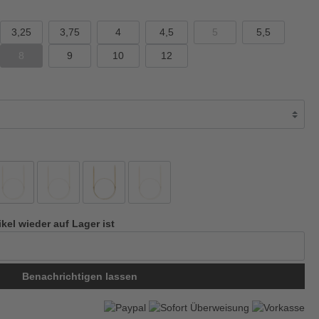
3,25
3,75
4
4,5
5
5,5
8
9
10
12
ikel wieder auf Lager ist
Benachrichtigen lassen