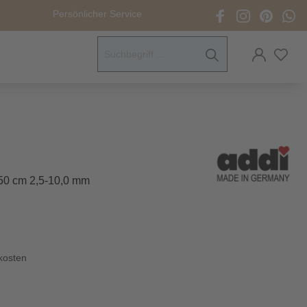
Persönlicher Service
ck- &
sverschlüsse
men
elzubehör
150 cm 2,5-10,0 mm
ität
pfe &
herheitsaugen
dkosten
eneidewerkzeuge