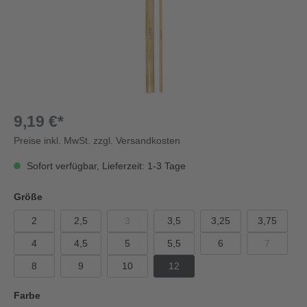
9,19 €*
Preise inkl. MwSt. zzgl. Versandkosten
Sofort verfügbar, Lieferzeit: 1-3 Tage
Größe
2
2,5
3
3,5
3,25
3,75
4
4,5
5
5,5
6
7
8
9
10
12
Farbe