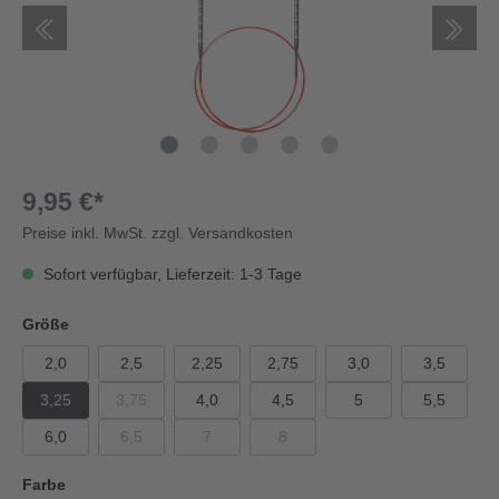
9,95 €*
Preise inkl. MwSt. zzgl. Versandkosten
Sofort verfügbar, Lieferzeit: 1-3 Tage
Größe
2,0
2,5
2,25
2,75
3,0
3,5
3,25
3,75
4,0
4,5
5
5,5
6,0
6,5
7
8
Farbe