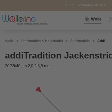
Versandkostenfrei ab 39 €
Wolle
Zur Kategorie Wolle
Zur Kategorie Sale
Zur Kategorie Neuheiten
Zur Kategorie Zubehör
Zur Kategorie Anleitunge
Wolle
Stricknadeln & Häkelnadel
Stricknadeln
Addi
Neuheiten
Zubehör
Wolle
Nähkörbe &
Alle
addiTradition Jackenstri
Nähkästen
20/35/40 cm 2,0 ? 5,5 mm
Themen
Marken
Weiteres
Zubehör
Sockenwolle
Ersatz und
Reperatur