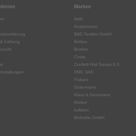
ationen
Marken
um
Addi
Austermann
utzerklärung
B&D Textiles GmbH
 & Zahlung
Botties
srecht
Brother
Coats
er
Confetti Hali Sanayi A.S.
instellungen
DMC SAS
Fiskars
Gütermann
Klass & Gessmann
Kleiber
kullaloo
Mobottie GmbH