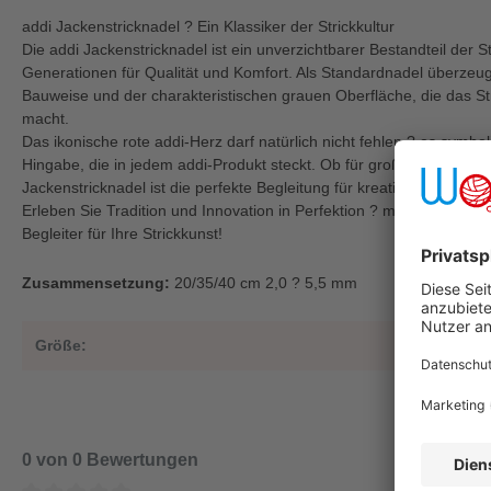
addi Jackenstricknadel ? Ein Klassiker der Strickkultur
Die addi Jackenstricknadel ist ein unverzichtbarer Bestandteil der St
Generationen für Qualität und Komfort. Als Standardnadel überzeugt
Bauweise und der charakteristischen grauen Oberfläche, die das 
macht.
Das ikonische rote addi-Herz darf natürlich nicht fehlen ? es symbol
Hingabe, die in jedem addi-Produkt steckt. Ob für große oder kleine 
Jackenstricknadel ist die perfekte Begleitung für kreative Handarb
Erleben Sie Tradition und Innovation in Perfektion ? mit der addi Ja
Begleiter für Ihre Strickkunst!
Zusammensetzung:
20/35/40 cm 2,0 ? 5,5 mm
Größe:
5,5
0 von 0 Bewertungen