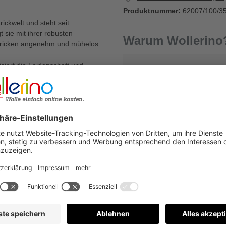
Produktnummer:
62007/100/3
rickwelt und steht seit
 sie mit ihrer robusten
Warum Wollerino
Stricken angenehm und mühelos
isiert die Leidenschaft und
Versandkostenfrei a
Strickprojekte, diese
eitsmomente.
ckenstricknadel, einem zeitlosen
Kauf auf Rechnung
€
Bewertungen nur in der aktuellen Sprache anzeigen.