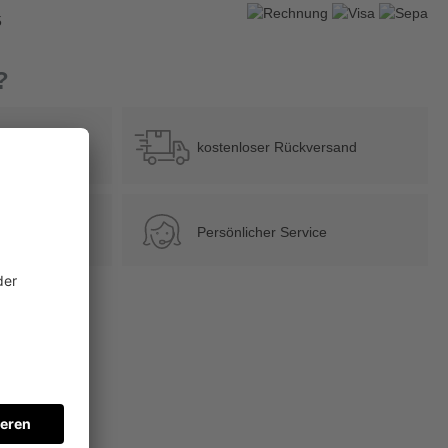
5
?
b 39 €
kostenloser Rückversand
Persönlicher Service