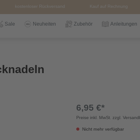
kostenloser Rückversand
Kauf auf Rechnung
Sale
Neuheiten
Zubehör
Anleitungen
n
Häkeln
Wolle
Zubehör
Nähzubehör
Bücher
Alle Artikel
Anleitungen
Stricknadeln &
Hefte
Stri
Alle
Rei
The
cknadeln
Häkelnadel
Häk
Einzelanleitungen
Themen
Nähgarn
Stricknadeln &
Kullaloo
Qual
Knö
Häkelnadel
Sic
6,95 €*
Preise inkl. MwSt. zzgl. Versan
Bio und GOTs
Taschenzubehör
Sale
Prym Love
Sch
Wolle
Nicht mehr verfügbar