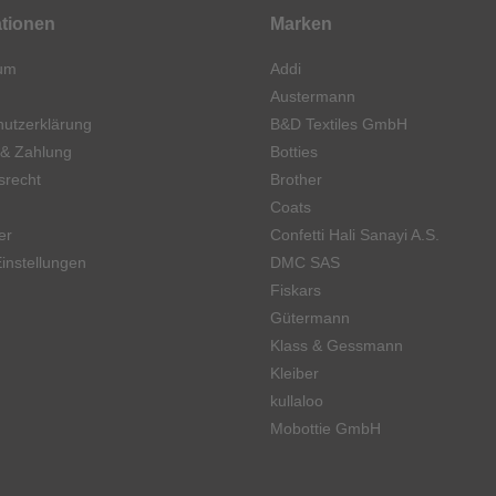
ationen
Marken
um
Addi
Austermann
utzerklärung
B&D Textiles GmbH
 & Zahlung
Botties
srecht
Brother
Coats
er
Confetti Hali Sanayi A.S.
instellungen
DMC SAS
Fiskars
Gütermann
Klass & Gessmann
Kleiber
kullaloo
Mobottie GmbH