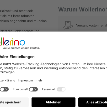
Warum Wollerino
rickwelt und steht seit
 sie mit ihrer robusten
Stricken angenehm und mühelos
Versandkostenfrei a
isiert die Leidenschaft und
Strickprojekte, diese
eitsmomente.
Kauf auf Rechnung
ckenstricknadel, einem zeitlosen
€
Bewertungen nur in der aktuellen Sprache anzeigen.