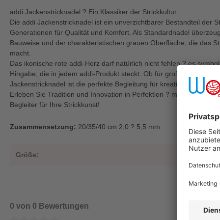
addi Jackenstricknadel ? Ein Klassiker der Strickkultur
Die addi Jackenstricknadel ist ein unverzichtbarer Bestandteil der St
Generationen für Qualität und Komfort. Als Standardnadel überzeugt
Bauweise und der charakteristischen grauen Oberfläche, die das 
macht.
Das ikonische rote addi-Herz darf natürlich nicht fehlen ? es symbol
Hingabe, die in jedem addi-Produkt steckt. Ob für große oder kleine 
Jackenstricknadel ist die perfekte Begleitung für kreative Handarb
Erleben Sie Tradition und Innovation in Perfektion ? mit der addi Ja
Begleiter für Ihre Strickkunst!
Zusammensetzung:
20/35/40 cm 2,0 ? 5,5 mm
Größe:
3,75
0 von 0 Bewertungen