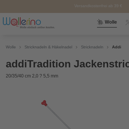
Versandkostenfrei ab 39 €
Wolle
Zur Kategorie Wolle
Zur Kategorie Sale
Zur Kategorie Neuheiten
Zur Kategorie Zubehör
Zur Kategorie Anleitunge
Wolle
Stricknadeln & Häkelnadel
Stricknadeln
Addi
Neuheiten
Zubehör
Wolle
Nähkörbe &
Alle
addiTradition Jackenstri
Nähkästen
20/35/40 cm 2,0 ? 5,5 mm
Themen
Marken
Weiteres
Zubehör
Sockenwolle
Ersatz und
Reperatur