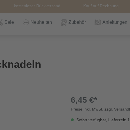
kostenloser Rückversand
Kauf auf Rechnung
Sale
Neuheiten
Zubehör
Anleitungen
n
Häkeln
Wolle
Zubehör
Nähzubehör
Bücher
Alle Artikel
Anleitungen
Stricknadeln &
Hefte
Stri
Alle
Rei
The
cknadeln
Häkelnadel
Häk
Einzelanleitungen
Themen
Nähgarn
Stricknadeln &
Kullaloo
Qual
Knö
Häkelnadel
Sic
6,45 €*
Preise inkl. MwSt. zzgl. Versan
Bio und GOTs
Taschenzubehör
Sale
Prym Love
Sch
Wolle
Sofort verfügbar, Lieferzeit: 