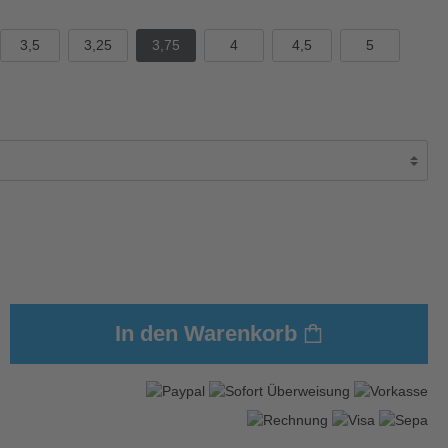
3,5
3,25
3,75
4
4,5
5
In den Warenkorb