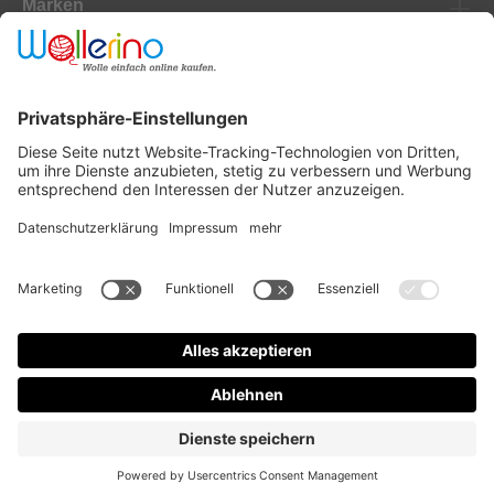
Marken
Newsletter
Versanddienstleister
Zahlungsanbieter
* Alle Preise inkl. gesetzl. Mehrwertsteuer zzgl.
Versandkosten
und ggf.
Nachnahmegebühren, wenn nicht anders angegeben.
Design & Code mit ❤ by
mister bk!