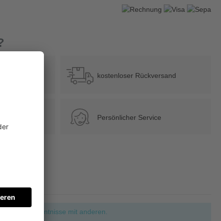
?
b 39 €
kostenloser Rückversand
Persönlicher Service
ie Ihre Erkenntnisse mit anderen.