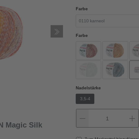
Farbe
Farbe
Nadelstärke
3,5-4
1
 Magic Silk