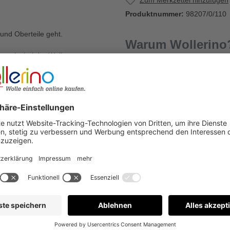
Zum Merkzettel hinzufügen
Produktnummer:
98207/0/110
und Oberteile geht.
Warum Wollerino
ng ist bei der Wolle so
uck. Es wird in 15 Colorfarben
Versandkostenfrei a
ni-Garnes kombinieren lassen.
 diesem edlen Garn.
 die Wolle zu testen.
Kauf auf Rechnung
€
Bewertungen nur in der aktuellen Sprache anzeigen.
Keine Bewertungen gefunden. Gehen Sie voran und teilen S