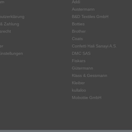
um
Addi
Austermann
utzerklärung
B&D Textiles GmbH
 & Zahlung
Botties
srecht
Brother
Coats
er
Confetti Hali Sanayi A.S.
instellungen
DMC SAS
Fiskars
Gütermann
Klass & Gessmann
Kleiber
kullaloo
Mobottie GmbH