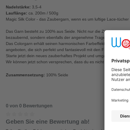
Nadelstärke:
3,5-4
Lauflänge:
ca. 200m / 500g
Magic Silk Color - das Zaubergarn, wenn es um luftige Lace-tücher 
Das Garn besteht zu 100% aus Seide. Nicht nur die Zusammensetzu
bezaubernd, sondern ebenfalls der angenehme Tragekomfort.
Das Colorgarn erhält seinen harmonischen Farbeffekt durch Spraydr
angeboten, die sich perfekt und fantasievoll mit den Farben des U
Starte jetzt dein neues zauberhaftes Projekt und umgarne dich mit
Wir können jetzt schon versprechen, dass du es nicht bereuen wirst
Zusammensetzung:
100% Seide
0 von 0 Bewertungen
Geben Sie eine Bewertung ab!