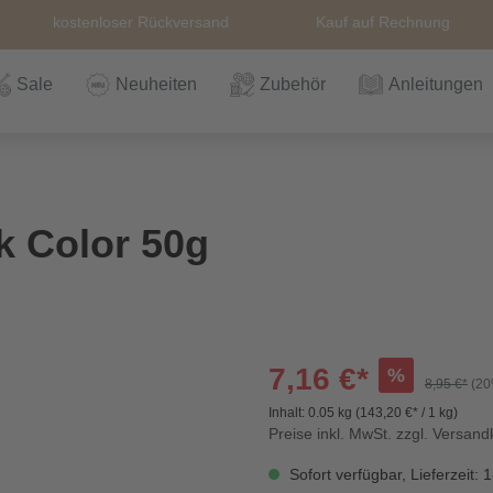
kostenloser Rückversand
Kauf auf Rechnung
Sale
Neuheiten
Zubehör
Anleitungen
n
Häkeln
Wolle
Zubehör
Nähzubehör
Bücher
Alle Artikel
Anleitungen
Stricknadeln &
Hefte
Stri
Alle
Rei
The
 Color 50g
Häkelnadel
Häk
Einzelanleitungen
Themen
Nähgarn
Stricknadeln &
Kullaloo
Qual
Knö
Häkelnadel
Sic
7,16 €*
%
8,95 €*
(20
Inhalt:
0.05 kg
(143,20 €* / 1 kg)
Bio und GOTs
Taschenzubehör
Sale
Prym Love
Sch
Preise inkl. MwSt. zzgl. Versan
Wolle
Sofort verfügbar, Lieferzeit: 