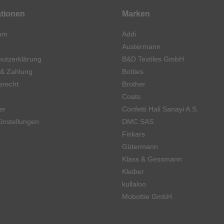
ationen
Marken
um
Addi
Austermann
utzerklärung
B&D Textiles GmbH
 & Zahlung
Botties
srecht
Brother
Coats
er
Confetti Hali Sanayi A.S.
instellungen
DMC SAS
Fiskars
Gütermann
Klass & Gessmann
Kleiber
kullaloo
Mobottie GmbH