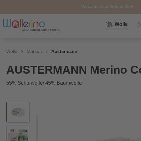
Versandkostenfrei ab 39 €
Wolle
Zur Kategorie Wolle
Zur Kategorie Sale
Zur Kategorie Neuheiten
Zur Kategorie Zubehör
Zur Kategorie Anleitunge
Wolle
Marken
Austermann
Neuheiten
Zubehör
Wolle
Nähkörbe &
Alle
AUSTERMANN Merino Co
Nähkästen
55% Schurwolle/ 45% Baumwolle
Themen
Marken
Weiteres
Zubehör
Sockenwolle
Ersatz und
Reperatur