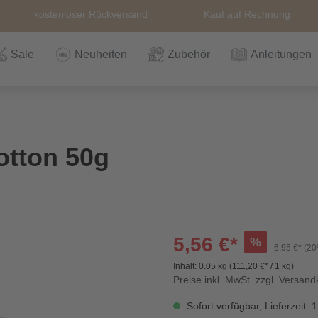
kostenloser Rückversand
Kauf auf Rechnung
Sale
Neuheiten
Zubehör
Anleitungen
n
Häkeln
Wolle
Zubehör
Nähzubehör
Bücher
Alle Artikel
Anleitungen
Stricknadeln &
Hefte
Stri
Alle
Rei
The
tton 50g
Häkelnadel
Häk
Einzelanleitungen
Themen
Nähgarn
Stricknadeln &
Kullaloo
Qual
Knö
Häkelnadel
Sic
5,56 €*
%
6,95 €*
(20
Inhalt:
0.05 kg
(111,20 €* / 1 kg)
Bio und GOTs
Taschenzubehör
Sale
Prym Love
Sch
Preise inkl. MwSt. zzgl. Versan
Wolle
Sofort verfügbar, Lieferzeit: 