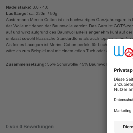
Nadelstärke:
3,0 - 4,0
Lauflänge:
ca. 230m / 50g
Austermann Merino Cotton ist ein hochwertiges Ganzjahresgarn in B
der Wolle mit denen der Baumwolle vereint. Das Garn ist GOTS-zerti
auf und wirkt aufgrund des Baumwollanteils angenehm kühl auf der
umfasst sowohl klassische Standardtöne als auch topmodische Nu
Als feines Lacegarn ist Merino Cotton perfekt für Lochmuster oder 
wäre es zum Beispiel mal mit einem edlen Tuch oder einer sommer
Zusammensetzung:
55% Schurwolle/ 45% Baumwolle
0 von 0 Bewertungen