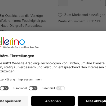
Zum Merkzettel hinzufügen
io-Qualität, das die Vorzüge
fiziert, nimmt Feuchtigkeit gut
Produktnummer:
98311/0/10
 Haut. Die große Farbpalette
ancen.
Warum Wollerino
Häkelarbeiten geeignet. Wie
lichen Häkelweste?
Versandkostenfrei a
Kauf auf Rechnung
€
Bewertungen nur in der aktuellen Sprache anzeigen.