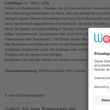
Lauflänge:
ca. 320m / 100g
Soleia von Austermann - Strahlen Sie mit harmonischen Farbverläu
Mit Soleia bringt Austermann ein Garn, das sich perfekt für sommerl
Designs eignet. Dieses hochwertige Garn aus 50 % Baumwolle und 
seine harmonisch abgestimmten Farbverläufe, die jedes Projekt zu
Dank der glatten und gleichmäßigen Struktur entsteht ein herrlich kla
luftige Sommermode, Accessoires oder auch Home-Deko eignet. Eg
Häkelstücke oder Netzmuster - mit Soleia setzen Sie Ihre kreativen
Das Besondere an Soleia ist nicht nur die Farbvielfalt, sondern auch
langlebige Ergebnisse sorgt. Ob Anfänger oder erfahrene Handarbei
Projekte auf ein neues Level bringen.
Entdecken Sie jetzt die Vielfalt von Soleia und lassen Sie Ihrer Kreati
Zusammensetzung:
50% Baumwolle/ 50% Viskose
0 von 0 Bewertungen
Geben Sie eine Bewertung ab!