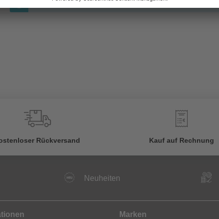
Keine Bewertungen gefunden. Gehen Sie voran und teilen S
€
ostenloser Rückversand
Kauf auf Rechnung
Neuheiten
ationen
Marken