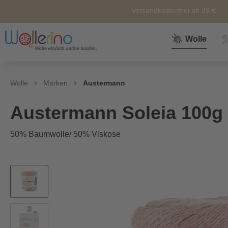
Versandkostenfrei ab 39 €
Wolle
Zur Kategorie Wolle
Zur Kategorie Sale
Zur Kategorie Neuheiten
Zur Kategorie Zubehör
Zur Kategorie Anleitunge
Wolle
Marken
Austermann
Neuheiten
Zubehör
Wolle
Nähkörbe &
Alle
Austermann Soleia 100g
Nähkästen
50% Baumwolle/ 50% Viskose
Themen
Marken
Weiteres
Zubehör
Sockenwolle
Ersatz und
Reperatur