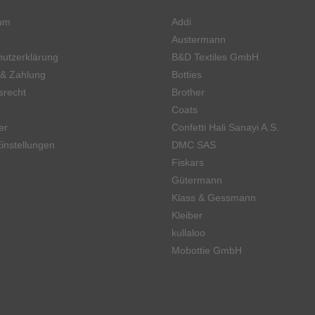
um
Addi
Austermann
utzerklärung
B&D Textiles GmbH
 & Zahlung
Botties
srecht
Brother
Coats
er
Confetti Hali Sanayi A.S.
instellungen
DMC SAS
Fiskars
Gütermann
Klass & Gessmann
Kleiber
kullaloo
Mobottie GmbH