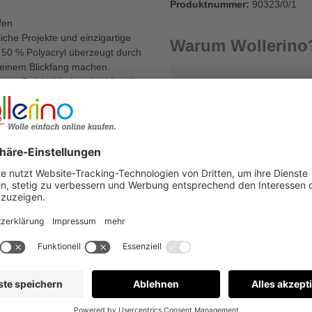
Produktnummer:
90323/0/1
fen
iche Projekte und einzigartige
Warum Wollerino
50 % Polyacryl überzeugt durch
 einem Blickfang machen.
res Strickbild, das sich ideal für
Versandkostenfrei a
al ob Tops, Tücher,
 Ideen perfekt um.
 die hohe Qualität, die für
ter - dieses Garn wird Ihre
Kauf auf Rechnung
€
vität freien Lauf!
Bewertungen nur in der aktuellen Sprache anzeigen.