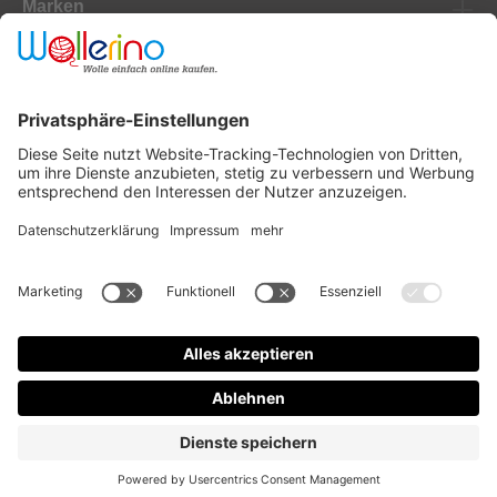
Marken
Newsletter
Versanddienstleister
Zahlungsanbieter
* Alle Preise inkl. gesetzl. Mehrwertsteuer zzgl.
Versandkosten
und ggf.
Nachnahmegebühren, wenn nicht anders angegeben.
Design & Code mit ❤ by
mister bk!