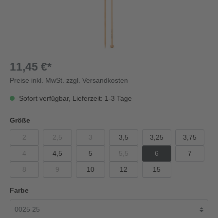
11,45 €*
Preise inkl. MwSt. zzgl. Versandkosten
Sofort verfügbar, Lieferzeit: 1-3 Tage
Größe
2
2,5
3
3,5
3,25
3,75
4
4,5
5
5,5
6
7
8
9
10
12
15
Farbe