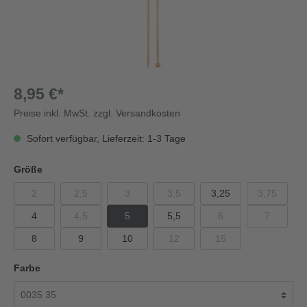
8,95 €*
Preise inkl. MwSt. zzgl. Versandkosten
Sofort verfügbar, Lieferzeit: 1-3 Tage
Größe
2
2,5
3
3,5
3,25
3,75
4
4,5
5
5,5
6
7
8
9
10
12
15
Farbe