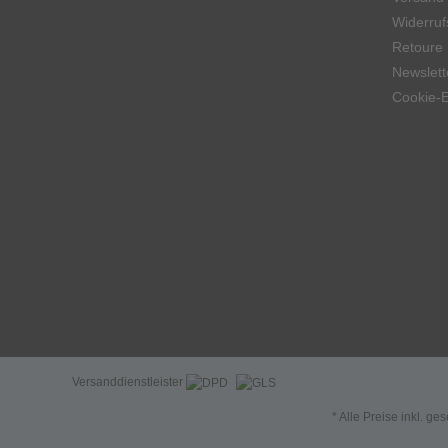
Widerruf
Retoure
Newslett
Cookie-E
Versanddienstleister
* Alle Preise inkl. ge