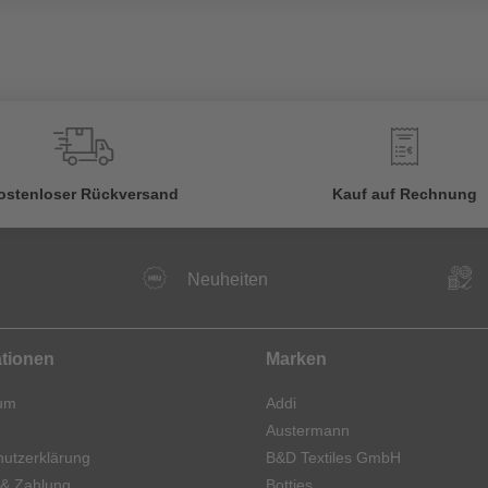
€
ostenloser Rückversand
Kauf auf Rechnung
Neuheiten
ationen
Marken
um
Addi
Austermann
utzerklärung
B&D Textiles GmbH
 & Zahlung
Botties