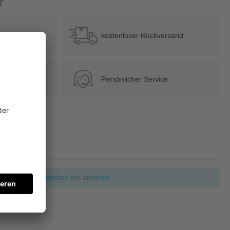
?
b 39 €
kostenloser Rückversand
Persönlicher Service
ie Ihre Erkenntnisse mit anderen.