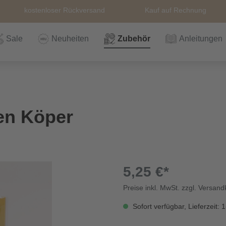
kostenloser Rückversand
Kauf auf Rechnung
Sale
Neuheiten
Zubehör
Anleitungen
n
Häkeln
Wolle
Zubehör
Nähzubehör
Bücher
Alle Artikel
Anleitungen
Stricknadeln &
Hefte
Stri
Alle
Rei
The
en Köper
Häkelnadel
Häk
Einzelanleitungen
Themen
Nähgarn
Stricknadeln &
Kullaloo
Qual
Knö
Häkelnadel
Sic
5,25 €*
Preise inkl. MwSt. zzgl. Versan
Bio und GOTs
Taschenzubehör
Sale
Prym Love
Sch
Wolle
Sofort verfügbar, Lieferzeit: 