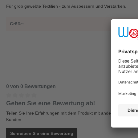
Für grob gewebte Textilien - zum Ausbessern und Verstärken.
Größe:
0
0 von 0 Bewertungen
Geben Sie eine Bewertung ab!
Teilen Sie Ihre Erfahrungen mit dem Produkt mit anderen
Kunden.
Schreiben Sie eine Bewertung