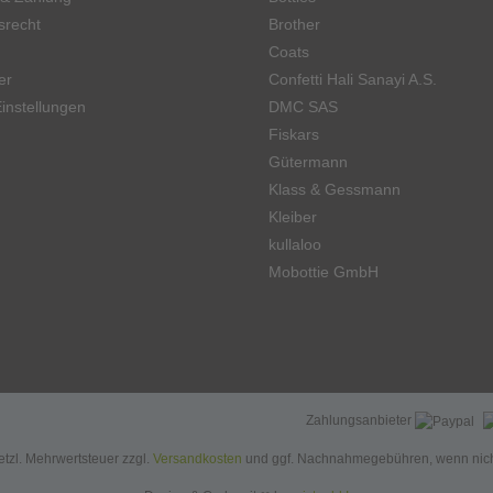
srecht
Brother
Coats
er
Confetti Hali Sanayi A.S.
instellungen
DMC SAS
Fiskars
Gütermann
Klass & Gessmann
Kleiber
kullaloo
Mobottie GmbH
Zahlungsanbieter
setzl. Mehrwertsteuer zzgl.
Versandkosten
und ggf. Nachnahmegebühren, wenn nich