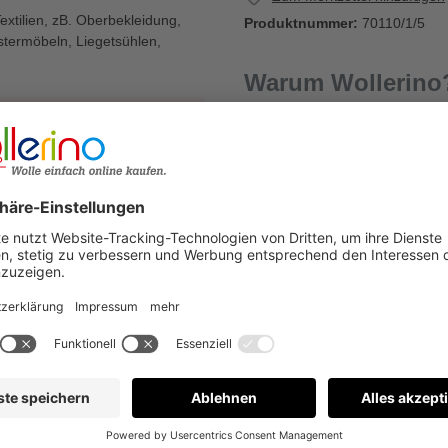
tilien, zB. Oberbekleidung,
Produktnummer:
70110/1/5
stermöbeln, Liegetsühlen,
Warum Wollerino
1
Versandkostenfrei a
Kauf auf Rechnung
€
Bewertungen nur in der aktuellen Sprache anzeigen.
Keine Bewertungen gefunden. Gehen Sie voran und teilen S