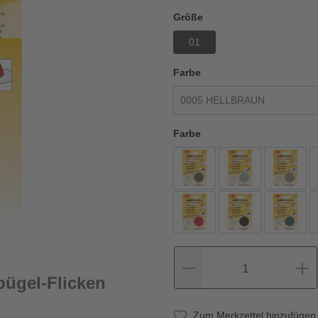
Größe
01
Farbe
Farbe
1
ügel-Flicken
Zum Merkzettel hinzufügen