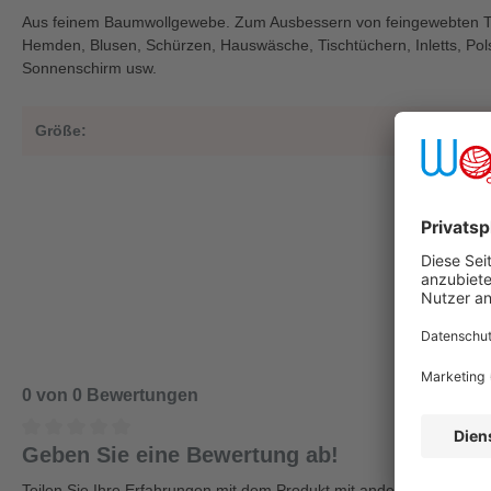
Aus feinem Baumwollgewebe. Zum Ausbessern von feingewebten Tex
Hemden, Blusen, Schürzen, Hauswäsche, Tischtüchern, Inletts, Pol
Sonnenschirm usw.
Größe:
0
0 von 0 Bewertungen
Geben Sie eine Bewertung ab!
Teilen Sie Ihre Erfahrungen mit dem Produkt mit anderen