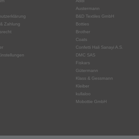
um
Addi
Austermann
utzerklärung
B&D Textiles GmbH
 & Zahlung
Botties
srecht
Brother
Coats
er
Confetti Hali Sanayi A.S.
instellungen
DMC SAS
Fiskars
Gütermann
Klass & Gessmann
Kleiber
kullaloo
Mobottie GmbH