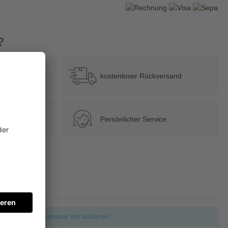
?
b 39 €
kostenloser Rückversand
Persönlicher Service
ie Ihre Erkenntnisse mit anderen.