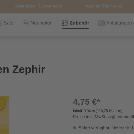
kostenloser Rückversand
Kauf auf Rechnung
Sale
Neuheiten
Zubehör
Anleitungen
n
Häkeln
Wolle
Zubehör
Nähzubehör
Bücher
Alle Artikel
Anleitungen
Stricknadeln &
Hefte
Stri
Alle
Rei
The
en Zephir
Häkelnadel
Häk
Einzelanleitungen
Themen
Nähgarn
Stricknadeln &
Kullaloo
Qual
Knö
Häkelnadel
Sic
4,75 €*
Inhalt:
0.04 m
(118,75 €* / 1 m)
Bio und GOTs
Taschenzubehör
Sale
Prym Love
Sch
Preise inkl. MwSt. zzgl. Versan
Wolle
Sofort verfügbar, Lieferzeit: 