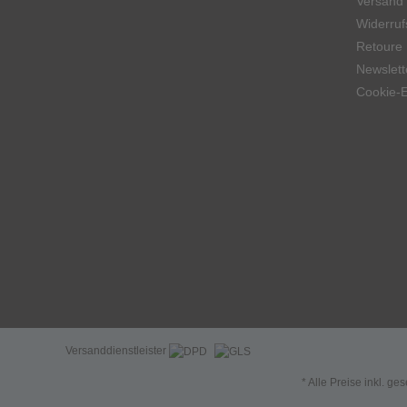
Versand
Widerruf
Retoure
Newslett
Cookie-E
Versanddienstleister
* Alle Preise inkl. ge