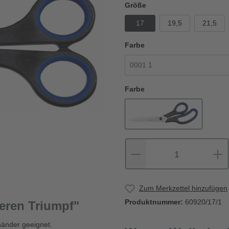
Größe
17
19,5
21,5
Farbe
Farbe
1
Zum Merkzettel hinzufügen
Produktnummer:
60920/17/1
eren Triumpf"
händer geeignet.