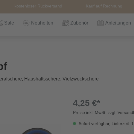
kostenloser Rückversand
Kauf auf Rechnung
Sale
Neuheiten
Zubehör
Anleitungen
n
Häkeln
Wolle
Zubehör
Nähzubehör
Bücher
Alle Artikel
Anleitungen
Stricknadeln &
Hefte
Stri
Alle
Rei
The
pf
Häkelnadel
Häk
eralschere, Haushaltsschere, Vielzweckschere
Einzelanleitungen
Themen
Nähgarn
Stricknadeln &
Kullaloo
Qual
Knö
Häkelnadel
Sic
4,25 €*
Preise inkl. MwSt. zzgl. Versan
Bio und GOTs
Taschenzubehör
Sale
Prym Love
Sch
Wolle
Sofort verfügbar, Lieferzeit: 