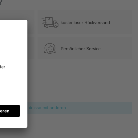
?
b 39 €
kostenloser Rückversand
Persönlicher Service
ie Ihre Erkenntnisse mit anderen.