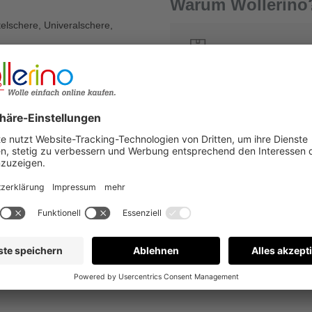
Warum Wollerino
lschere, Univeralschere,
Versandkostenfrei a
7
Kauf auf Rechnung
€
Bewertungen nur in der aktuellen Sprache anzeigen.
Keine Bewertungen gefunden. Gehen Sie voran und teilen S