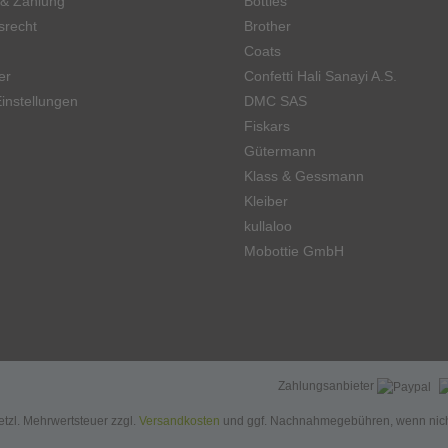
 & Zahlung
Botties
srecht
Brother
Coats
er
Confetti Hali Sanayi A.S.
instellungen
DMC SAS
Fiskars
Gütermann
Klass & Gessmann
Kleiber
kullaloo
Mobottie GmbH
Zahlungsanbieter
setzl. Mehrwertsteuer zzgl.
Versandkosten
und ggf. Nachnahmegebühren, wenn nich