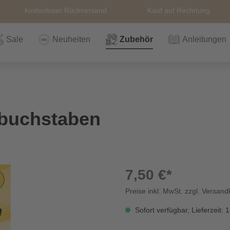
kostenloser Rückversand
Kauf auf Rechnung
Sale
Neuheiten
Zubehör
Anleitungen
n
Häkeln
Wolle
Zubehör
Nähzubehör
Bücher
Alle Artikel
Anleitungen
Stricknadeln &
Hefte
Stri
Alle
Rei
The
lbuchstaben
Häkelnadel
Häk
Einzelanleitungen
Themen
Nähgarn
Stricknadeln &
Kullaloo
Qual
Knö
Häkelnadel
Sic
7,50 €*
Preise inkl. MwSt. zzgl. Versan
Bio und GOTs
Taschenzubehör
Sale
Prym Love
Sch
Wolle
Sofort verfügbar, Lieferzeit: 