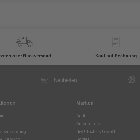
€
ostenloser Rückversand
Kauf auf Rechnung
Neuheiten
ationen
Marken
um
Addi
Austermann
utzerklärung
B&D Textiles GmbH
 & Zahlung
Botties