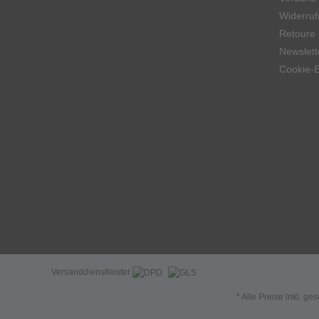
Widerruf
Retoure
Newslett
Cookie-E
Versanddienstleister
* Alle Preise inkl. ge