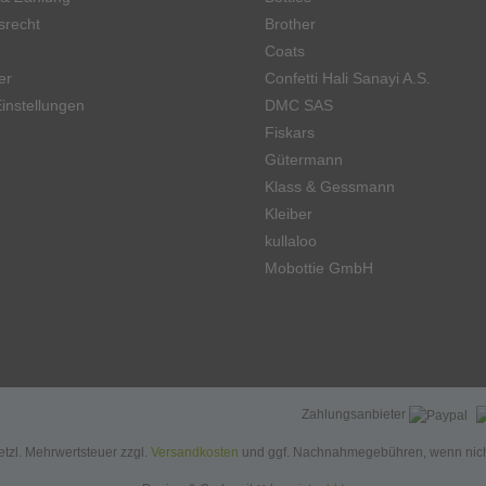
srecht
Brother
Coats
er
Confetti Hali Sanayi A.S.
instellungen
DMC SAS
Fiskars
Gütermann
Klass & Gessmann
Kleiber
kullaloo
Mobottie GmbH
Zahlungsanbieter
setzl. Mehrwertsteuer zzgl.
Versandkosten
und ggf. Nachnahmegebühren, wenn nich