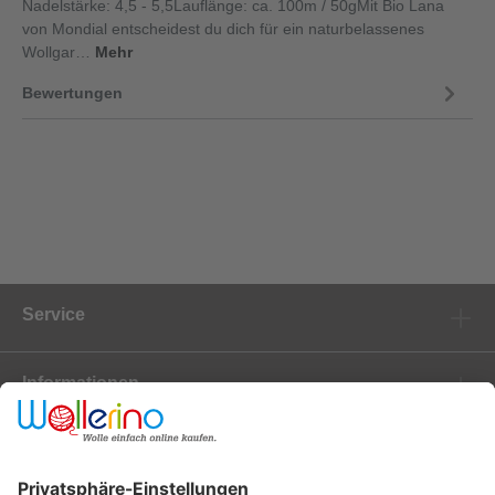
Nadelstärke: 4,5 - 5,5Lauflänge: ca. 100m / 50gMit Bio Lana
von Mondial entscheidest du dich für ein naturbelassenes
Wollgar…
Mehr
Bewertungen
Service
Informationen
Marken