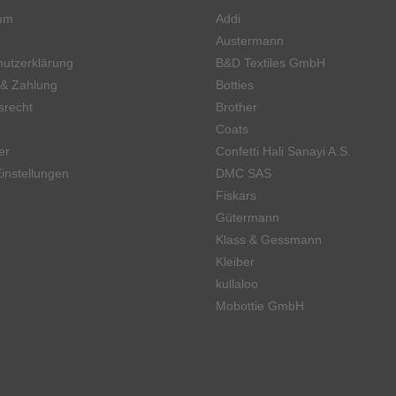
um
Addi
Austermann
utzerklärung
B&D Textiles GmbH
 & Zahlung
Botties
srecht
Brother
Coats
er
Confetti Hali Sanayi A.S.
instellungen
DMC SAS
Fiskars
Gütermann
Klass & Gessmann
Kleiber
kullaloo
Mobottie GmbH