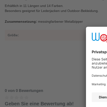
Erhältlich in 11 Längen und 14 Farben.
Besonders geeignet für Lederjacken und Outdoor-Bekleidung.
Zusammensetzung:
messingfarbener Metallzipper
Größe:
4
0 von 0 Bewertungen
Geben Sie eine Bewertung ab!