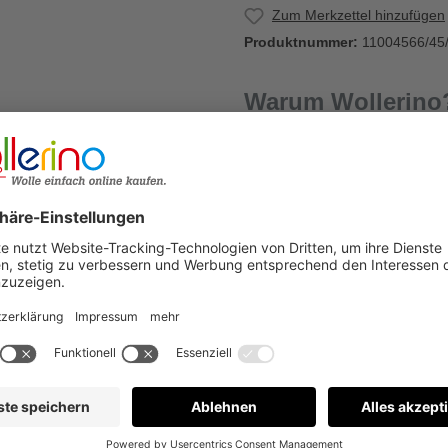
Zum Merkzettel hinzufügen
Produktnummer:
11004566/45
Warum Wollerino
5
Versandkostenfrei a
Kauf auf Rechnung
€
Bewertungen nur in der aktuellen Sprache anzeigen.
Keine Bewertungen gefunden. Gehen Sie voran und teilen S