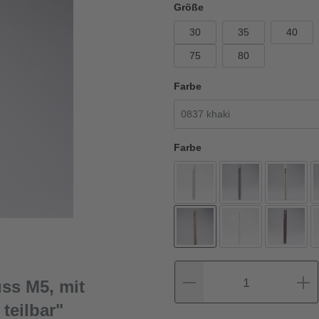
Größe
30
35
40
75
80
Farbe
Farbe
1
ss M5, mit
teilbar"