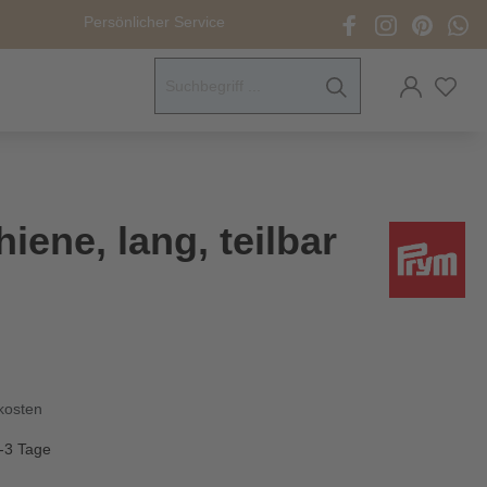
Persönlicher Service
ck- &
sverschlüsse
men
ene, lang, teilbar
elzubehör
ität
pfe &
herheitsaugen
dkosten
eneidewerkzeuge
1-3 Tage