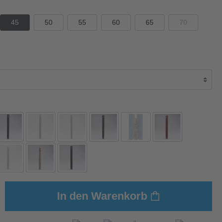
45
50
55
60
65
70
In den Warenkorb