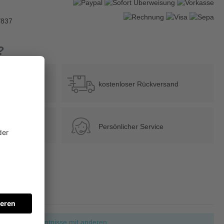
/837
?
b 39 €
kostenloser Rückversand
Persönlicher Service
ie Ihre Erkenntnisse mit anderen.