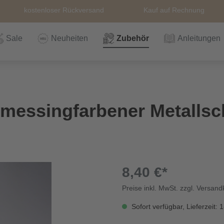
kostenloser Rückversand
Kauf auf Rechnung
Sale
Neuheiten
Zubehör
Anleitungen
n
Häkeln
Wolle
Zubehör
Nähzubehör
Bücher
Alle Artikel
Anleitungen
Stricknadeln &
Hefte
Stri
Alle
Rei
The
messingfarbener Metallschi
Häkelnadel
Häk
Einzelanleitungen
Themen
Nähgarn
Stricknadeln &
Kullaloo
Qual
Knö
Häkelnadel
Sic
8,40 €*
Preise inkl. MwSt. zzgl. Versan
Bio und GOTs
Taschenzubehör
Sale
Prym Love
Sch
Wolle
Sofort verfügbar, Lieferzeit: 