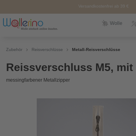
Versandkostenfrei ab 39 €
Wolle
Zur Kategorie Wolle
Zur Kategorie Sale
Zur Kategorie Neuheiten
Zur Kategorie Zubehör
Zur Kategorie Anleitunge
Zubehör
Reisverschlüsse
Metall-Reisverschlüsse
Neuheiten
Zubehör
Wolle
Nähkörbe &
Alle
Reissverschluss M5, mit 
Nähkästen
messingfarbener Metallzipper
Themen
Marken
Weiteres
Zubehör
Sockenwolle
Ersatz und
Reperatur