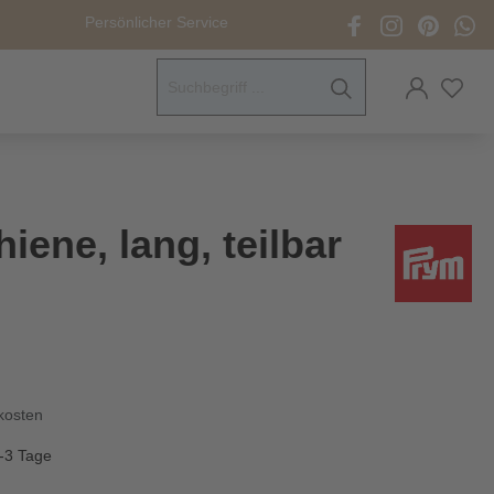
Persönlicher Service
ck- &
sverschlüsse
men
ene, lang, teilbar
elzubehör
ität
pfe &
herheitsaugen
dkosten
eneidewerkzeuge
1-3 Tage