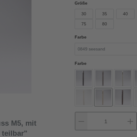
Größe
30
35
40
75
80
Farbe
Farbe
1
ss M5, mit
teilbar"