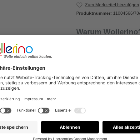
Zum Merkzettel hinzufügen
Produktnummer:
11004566/70
Warum Wollerino
0
Versandkostenfrei a
Kauf auf Rechnung
€
Bewertungen nur in der aktuellen Sprache anzeigen.
Keine Bewertungen gefunden. Gehen Sie voran und teilen S