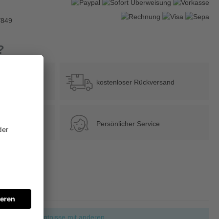
/849
?
b 39 €
kostenloser Rückversand
Persönlicher Service
ie Ihre Erkenntnisse mit anderen.