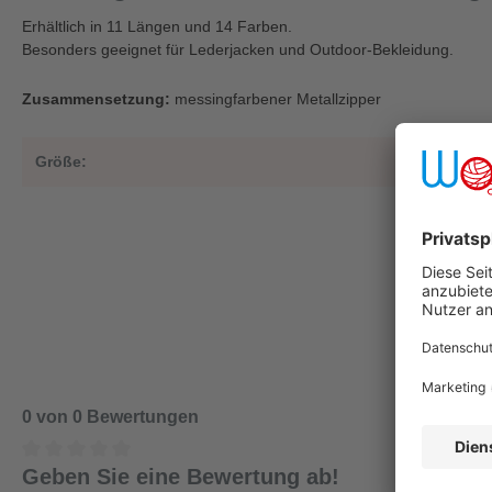
Erhältlich in 11 Längen und 14 Farben.
Besonders geeignet für Lederjacken und Outdoor-Bekleidung.
Zusammensetzung:
messingfarbener Metallzipper
Größe:
7
0 von 0 Bewertungen
Geben Sie eine Bewertung ab!