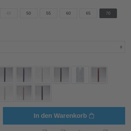
45
50
55
60
65
70
In den Warenkorb