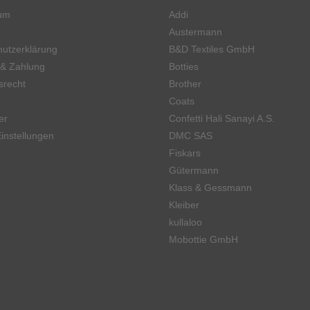
um
Addi
Austermann
utzerklärung
B&D Textiles GmbH
 & Zahlung
Botties
srecht
Brother
Coats
er
Confetti Hali Sanayi A.S.
instellungen
DMC SAS
Fiskars
Gütermann
Klass & Gessmann
Kleiber
kullaloo
Mobottie GmbH