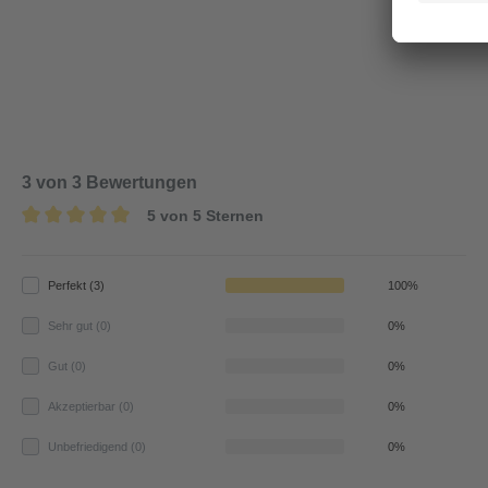
3 von 3 Bewertungen
5 von 5 Sternen
Perfekt (3)
100%
Sehr gut (0)
0%
Gut (0)
0%
Akzeptierbar (0)
0%
Unbefriedigend (0)
0%