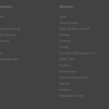
ationen
Marken
um
Addi
Austermann
utzerklärung
B&D Textiles GmbH
 & Zahlung
Botties
srecht
Brother
Coats
er
Confetti Hali Sanayi A.S.
instellungen
DMC SAS
Fiskars
Gütermann
Klass & Gessmann
Kleiber
kullaloo
Mobottie GmbH