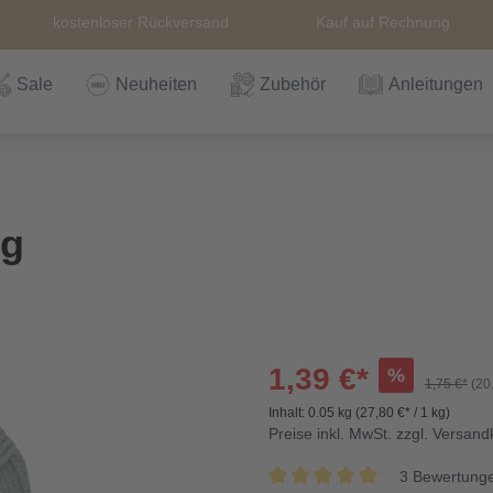
kostenloser Rückversand
Kauf auf Rechnung
Sale
Neuheiten
Zubehör
Anleitungen
n
Häkeln
Wolle
Zubehör
Nähzubehör
Bücher
Alle Artikel
Anleitungen
Stricknadeln &
Hefte
Stri
Alle
Rei
The
 g
Häkelnadel
Häk
Einzelanleitungen
Themen
Nähgarn
Stricknadeln &
Kullaloo
Qual
Knö
Häkelnadel
Sic
1,39 €*
%
1,75 €*
(20
Inhalt:
0.05 kg
(27,80 €* / 1 kg)
Bio und GOTs
Taschenzubehör
Sale
Prym Love
Sch
Preise inkl. MwSt. zzgl. Versan
Wolle
3 Bewertung