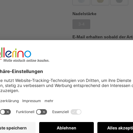
Nadelstärke
3-4
E-Mail erhalten sobald der Art
Zum Merkzettel hinzufügen
Produktnummer:
90315/10/83
Warum Wollerino
Versandkostenfrei a