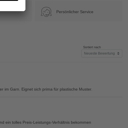
Persönlicher Service
Sortiert nach
er im Garn. Eignet sich prima für plastische Muster.
und ein tolles Preis-Leistungs-Verhältnis bekommen