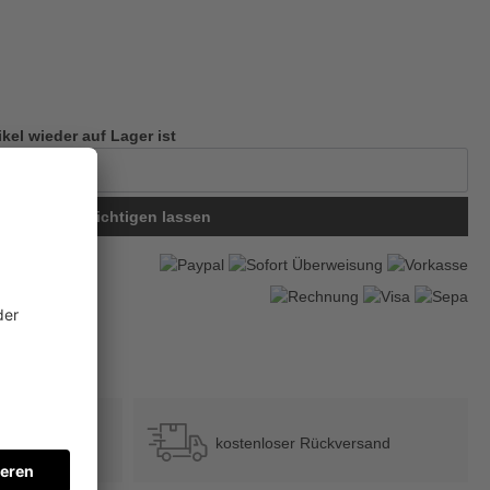
ikel wieder auf Lager ist
Benachrichtigen lassen
78
?
b 39 €
kostenloser Rückversand