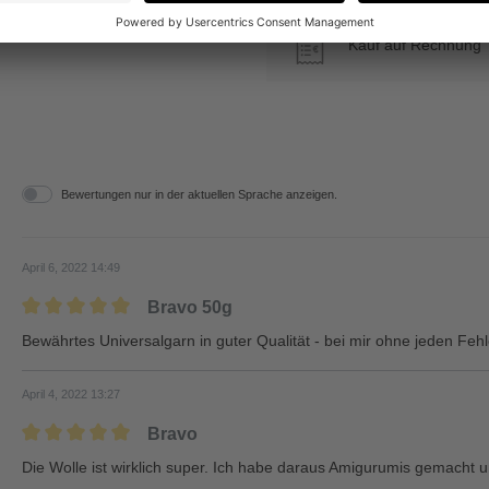
Kauf auf Rechnung
€
Bewertungen nur in der aktuellen Sprache anzeigen.
April 6, 2022 14:49
Bravo 50g
Bewährtes Universalgarn in guter Qualität - bei mir ohne jeden Fehl
April 4, 2022 13:27
Bravo
Die Wolle ist wirklich super. Ich habe daraus Amigurumis gemacht 