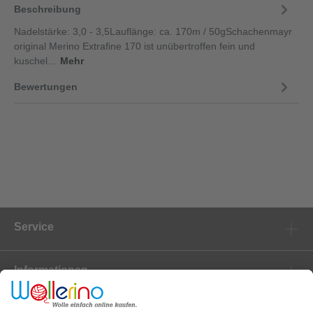
Beschreibung
Nadelstärke: 3,0 - 3,5Lauflänge: ca. 170m / 50gSchachenmayr
original Merino Extrafine 170 ist unübertroffen fein und
kuschel…
Mehr
Bewertungen
Service
Informationen