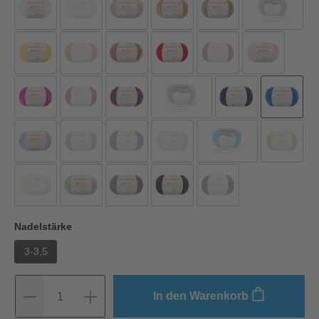
Nadelstärke
3-3,5
In den Warenkorb
1