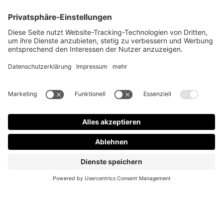
Marken
Newsletter
Versanddienstleister
Zahlungsanbieter
* Alle Preise inkl. gesetzl. Mehrwertsteuer zzgl.
Versandkosten
und ggf.
Nachnahmegebühren, wenn nicht anders angegeben.
Design & Code mit ❤ by
mister bk!