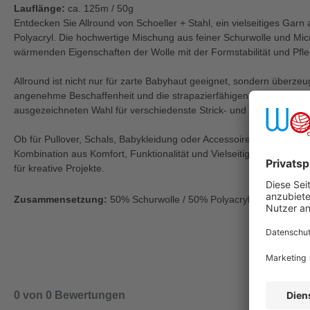
Lauflänge:
ca. 125m / 50g
Entdecken Sie Allround von Schoeller + Stahl, ein vielseitiges Gar
Polyacryl. Die hochwertige Mischung aus feiner Schurwolle und Micro
wärmenden Eigenschaften der Wolle mit der Formstabilität und Pfle
Allround ist nicht nur für zarte Babyhaut geeignet, sondern überze
angenehme Beschaffenheit und die strapazierfähigen Eigenschafte
ausgezeichneten Wahl für verschiedenste Strick- und Häkelprojekte
Ob für Pullover, Schals, Babykleidung oder Accessoires - Allround b
Kombination aus Komfort, Funktionalität und Vielseitigkeit und ist da
für kreative Projekte.
Zusammensetzung:
50% Schurwolle / 50% Polyacryl
0 von 0 Bewertungen