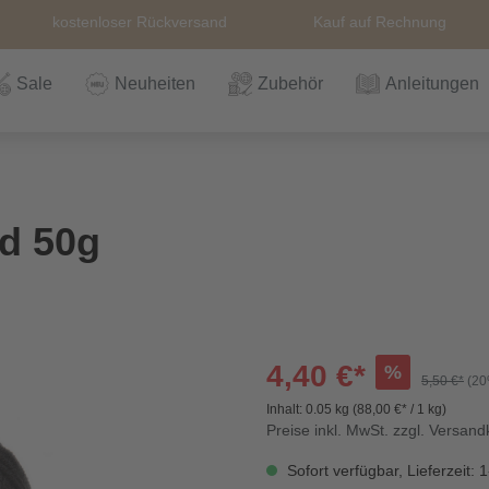
kostenloser Rückversand
Kauf auf Rechnung
Sale
Neuheiten
Zubehör
Anleitungen
n
Häkeln
Wolle
Zubehör
Nähzubehör
Bücher
Alle Artikel
Anleitungen
Stricknadeln &
Hefte
Stri
Alle
Rei
The
nd 50g
Häkelnadel
Häk
Einzelanleitungen
Themen
Nähgarn
Stricknadeln &
Kullaloo
Qual
Knö
Häkelnadel
Sic
4,40 €*
%
5,50 €*
(20
Inhalt:
0.05 kg
(88,00 €* / 1 kg)
Bio und GOTs
Taschenzubehör
Sale
Prym Love
Sch
Preise inkl. MwSt. zzgl. Versan
Wolle
Sofort verfügbar, Lieferzeit: 