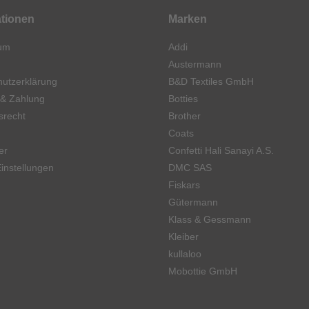
ationen
Marken
um
Addi
Austermann
utzerklärung
B&D Textiles GmbH
 & Zahlung
Botties
srecht
Brother
Coats
er
Confetti Hali Sanayi A.S.
instellungen
DMC SAS
Fiskars
Gütermann
Klass & Gessmann
Kleiber
kullaloo
Mobottie GmbH