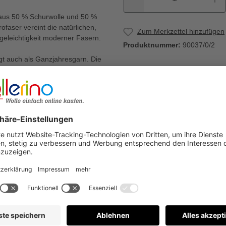
n aus 50 % Schurwolle und 50 %
faser vereint die natürlichen,
Zum Merkzettel hinzufügen
geleichtigkeit moderner Fasern.
Produktnummer:
90037/0/2
ugt auch als Ganzjahresgarn. Die
n machen es zu einer
Warum Wollerino
.
ietet Ihnen eine gelungene
Versandkostenfrei a
mit ein zuverlässiger Begleiter
Kauf auf Rechnung
€
Bewertungen nur in der aktuellen Sprache anzeigen.