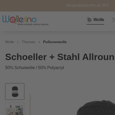
Versandkostenfrei ab 39 €
Wolle
Zur Kategorie Wolle
Zur Kategorie Sale
Zur Kategorie Neuheiten
Zur Kategorie Zubehör
Zur Kategorie Anleitunge
Wolle
Themen
Pulloverwolle
Neuheiten
Zubehör
Wolle
Nähkörbe &
Alle
Schoeller + Stahl Allrou
Nähkästen
50% Schurwolle / 50% Polyacryl
Themen
Marken
Weiteres
Zubehör
Sockenwolle
Ersatz und
Reperatur