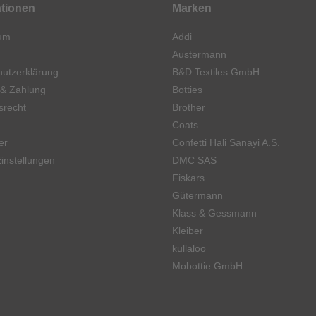
ationen
Marken
um
Addi
Austermann
utzerklärung
B&D Textiles GmbH
 & Zahlung
Botties
srecht
Brother
Coats
er
Confetti Hali Sanayi A.S.
instellungen
DMC SAS
Fiskars
Gütermann
Klass & Gessmann
Kleiber
kullaloo
Mobottie GmbH