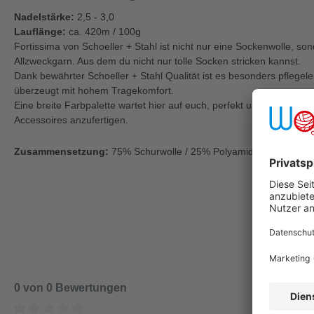
Nadelstärke:
2,5 - 3,0
Lauflänge:
ca. 420m / 100g
Fortissima von Schoeller + Stahl ist nicht nur eine Sockenwolle, so
Allzweckgarn. Aus dem du nicht nur tolle Socken stricken kannst.
Dank bewährter Schoeller + Stahl Qualität ist es besonders pflegele
überzeugt mit hohem Tragekomfort.
Eine breite Farbpalette wartet hier auf euch, perfekt um auch mal 
Accessoires anzufertigen.
Zusammensetzung:
75% Schurwolle / 25% Polyamid
0 von 0 Bewertungen