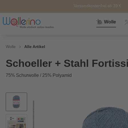
Versandkostenfrei ab 39 €
Wolle
Zur Kategorie Wolle
Zur Kategorie Sale
Zur Kategorie Neuheiten
Zur Kategorie Zubehör
Zur Kategorie Anleitunge
Wolle
Alle Artikel
Neuheiten
Zubehör
Wolle
Nähkörbe &
Alle
Schoeller + Stahl Fortis
Nähkästen
75% Schurwolle / 25% Polyamid
Themen
Marken
Weiteres
Zubehör
Sockenwolle
Ersatz und
Reperatur