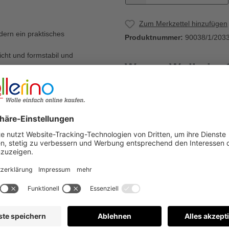
Zum Merkzettel hinzufügen
ndern ein praktisches
Produktnummer:
90038/1/203
icht und formstabil und
Warum Wollerino
einen Pullover oder andere
Versandkostenfrei a
Kauf auf Rechnung
€
Bewertungen nur in der aktuellen Sprache anzeigen.