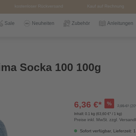
kostenloser Rückversand
Kauf auf Rechnung
Sale
Neuheiten
Zubehör
Anleitungen
n
Häkeln
Wolle
Zubehör
Nähzubehör
Bücher
Alle Artikel
Anleitungen
Stricknadeln &
Hefte
Stri
Alle
Rei
The
sima Socka 100 100g
Häkelnadel
Häk
Einzelanleitungen
Themen
Nähgarn
Stricknadeln &
Kullaloo
Qual
Knö
Häkelnadel
Sic
6,36 €*
%
7,95 €*
(20
Inhalt:
0.1 kg
(63,60 €* / 1 kg)
Bio und GOTs
Taschenzubehör
Sale
Prym Love
Sch
Preise inkl. MwSt. zzgl. Versan
Wolle
Sofort verfügbar, Lieferzeit: 