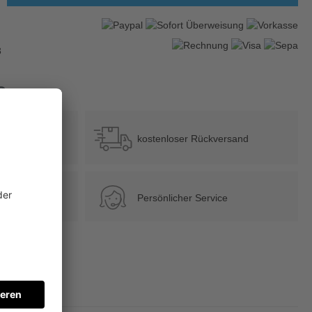
3
?
b 39 €
kostenloser Rückversand
Persönlicher Service