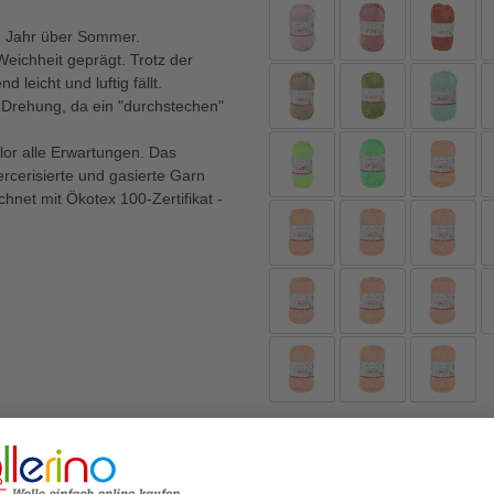
e Jahr über Sommer.
eichheit geprägt. Trotz der
leicht und luftig fällt.
n Drehung, da ein "durchstechen"
lor alle Erwartungen. Das
rcerisierte und gasierte Garn
chnet mit Ökotex 100-Zertifikat -
Nadelstärke
3-3,5