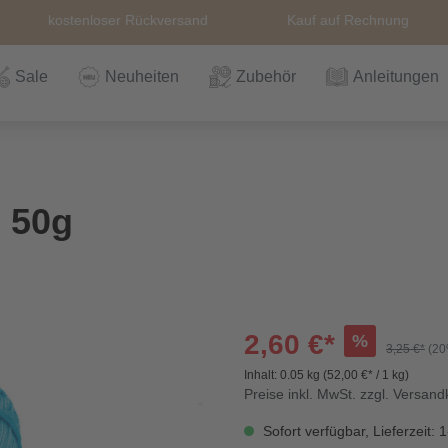
kostenloser Rückversand
Kauf auf Rechnung
Sale
Neuheiten
Zubehör
Anleitungen
n
Häkeln
Wolle
Zubehör
Nähzubehör
Bücher
Alle Artikel
Anleitungen
Stricknadeln &
Hefte
Stri
Alle
Rei
The
e 50g
Häkelnadel
Häk
Einzelanleitungen
Themen
Nähgarn
Stricknadeln &
Kullaloo
Qual
Knö
Häkelnadel
Sic
2,60 €*
%
3,25 €*
(20
Inhalt:
0.05 kg
(52,00 €* / 1 kg)
Bio und GOTs
Taschenzubehör
Sale
Prym Love
Sch
Preise inkl. MwSt. zzgl. Versan
Wolle
Sofort verfügbar, Lieferzeit: 