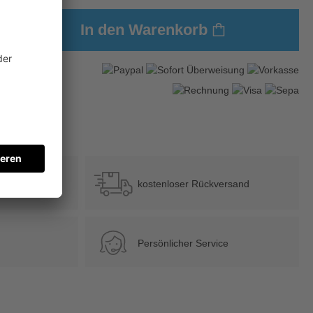
In den Warenkorb
?
b 39 €
kostenloser Rückversand
Persönlicher Service