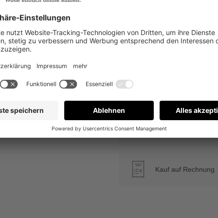
1
Zum Merkzettel hinzufügen
Produktnummer:
90130/1/131
Warum Wollerino
Versandkostenfrei a
Kauf auf Rechnung
€