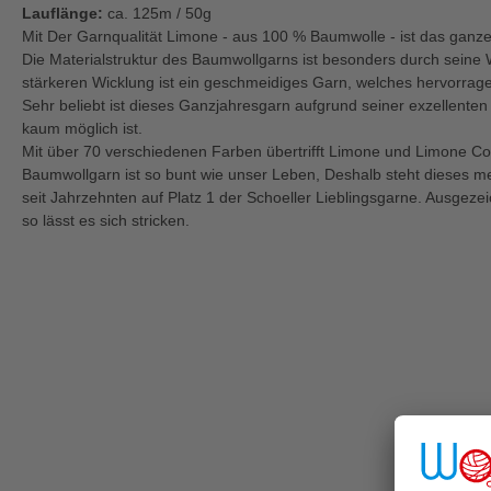
Lauflänge:
ca. 125m / 50g
Mit Der Garnqualität Limone - aus 100 % Baumwolle - ist das ganz
Die Materialstruktur des Baumwollgarns ist besonders durch seine W
stärkeren Wicklung ist ein geschmeidiges Garn, welches hervorragend 
Sehr beliebt ist dieses Ganzjahresgarn aufgrund seiner exzellente
kaum möglich ist.
Mit über 70 verschiedenen Farben übertrifft Limone und Limone Co
Baumwollgarn ist so bunt wie unser Leben, Deshalb steht dieses me
seit Jahrzehnten auf Platz 1 der Schoeller Lieblingsgarne. Ausgezei
so lässt es sich stricken.