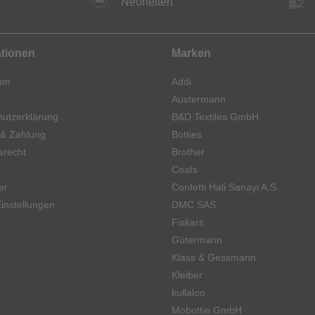
Neuheiten
ationen
Marken
um
Addi
Austermann
utzerklärung
B&D Textiles GmbH
 & Zahlung
Botties
srecht
Brother
Coats
er
Confetti Hali Sanayi A.S.
instellungen
DMC SAS
Fiskars
Gütermann
Klass & Gessmann
Kleiber
kullaloo
Mobottie GmbH