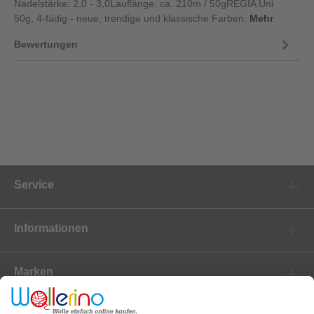
Nadelstärke: 2,0 - 3,0Lauflänge: ca. 210m / 50gREGIA Uni
50g, 4-fädig - neue, trendige und klassische Farben.
Mehr
Bewertungen
Service
Informationen
Marken