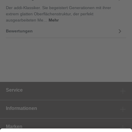
Der addi-Klassiker. Sie begeistert Generationen mit ihrer
extrem glatten Oberflächenstruktur, der perfekt
ausgearbeiteten Me…
Mehr
Bewertungen
Service
Informationen
Marken