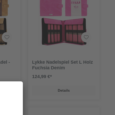
del -
Lykke Nadelspiel Set L Holz
Fuchsia Denim
124,99 €*
Details