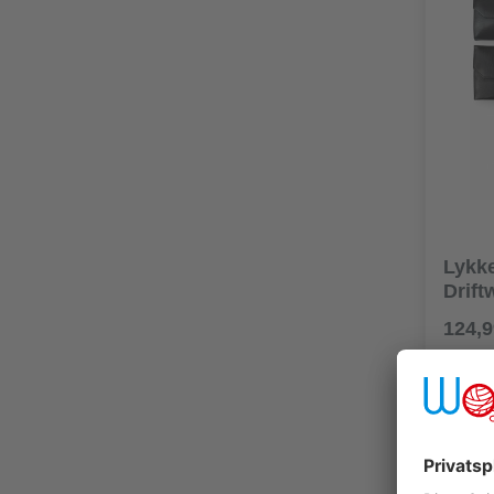
Lykke
Drift
124,9