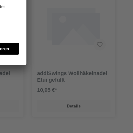
adel
addiSwings Wollhäkelnadel
Etui gefüllt
10,95 €*
Details