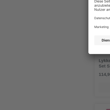
Lykke
Set 
114,9