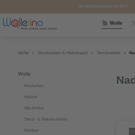
Versandkostenfrei ab 39 €
Wolle
Zur Kategorie Wolle
Zur Kategorie Sale
Zur Kategorie Neuheiten
Zur Kategorie Zubehör
Zur Kategorie Anleitunge
Wolle
Stricknadeln & Häkelnadel
Stricknadeln
Na
Neuheiten
Zubehör
Wolle
Nähkörbe &
Alle
Nähkästen
Wolle
Nad
Themen
Neuheiten
Marken
Weiteres
Zubehör
Häkeln
Alle Artikel
Sockenwolle
Ersatz und
Strick- & Häkelzubehör
Reperatur
Marken