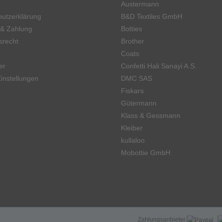
Austermann
utzerklärung
B&D Textiles GmbH
 & Zahlung
Botties
srecht
Brother
Coats
er
Confetti Hali Sanayi A.S.
instellungen
DMC SAS
Fiskars
Gütermann
Klass & Gessmann
Kleiber
kullaloo
Mobottie GmbH
Zahlungsanbieter