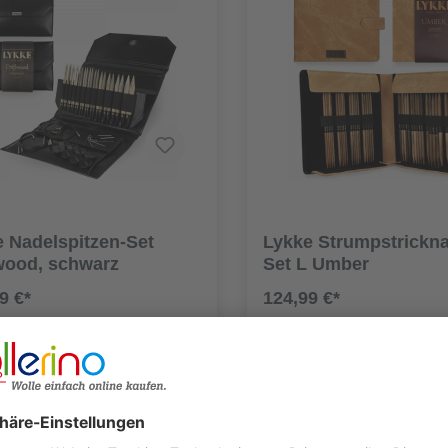
 Nadelspitzen-Set
Lykke Strumpstrickna
wood, schwarz
Set L Umber
9 €*
124,99 €*
Details
Details