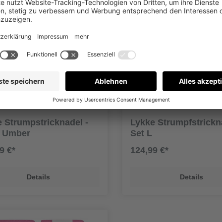
 Strumpstricknadel -
Lykke Strumpfstrickn
S Umber
Set L
9 €*
124,99 €*
Details
Details