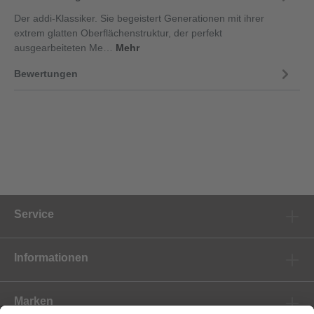
Der addi-Klassiker. Sie begeistert Generationen mit ihrer
extrem glatten Oberflächenstruktur, der perfekt
ausgearbeiteten Me…
Mehr
Bewertungen
Service
Informationen
Marken