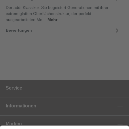
Der addi-Klassiker. Sie begeistert Generationen mit ihrer
extrem glatten Oberflächenstruktur, der perfekt
ausgearbeiteten Me…
Mehr
Bewertungen
Service
Informationen
Marken