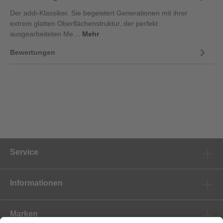
Der addi-Klassiker. Sie begeistert Generationen mit ihrer
extrem glatten Oberflächenstruktur, der perfekt
ausgearbeiteten Me…
Mehr
Bewertungen
Service
Informationen
Marken