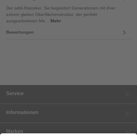
Der addi-Klassiker. Sie begeistert Generationen mit ihrer
extrem glatten Oberflächenstruktur, der perfekt
ausgearbeiteten Me…
Mehr
Bewertungen
Service
Informationen
Marken