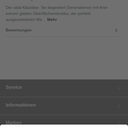
Der addi-Klassiker. Sie begeistert Generationen mit ihrer
extrem glatten Oberflächenstruktur, der perfekt
ausgearbeiteten Me…
Mehr
Bewertungen
Service
Informationen
Marken