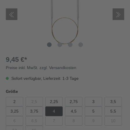
9,45 €*
Preise inkl. MwSt. zzgl. Versandkosten
Sofort verfügbar, Lieferzeit: 1-3 Tage
Größe
2
2,5
2,25
2,75
3
3,5
3,25
3,75
4
4,5
5
5,5
6
6,5
7
8
9
10