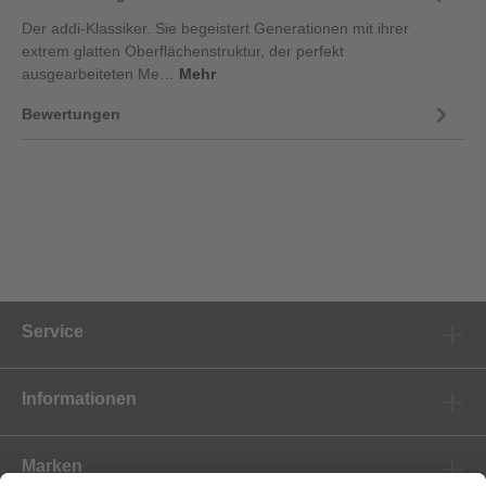
Der addi-Klassiker. Sie begeistert Generationen mit ihrer
extrem glatten Oberflächenstruktur, der perfekt
ausgearbeiteten Me…
Mehr
Bewertungen
Service
Informationen
Marken