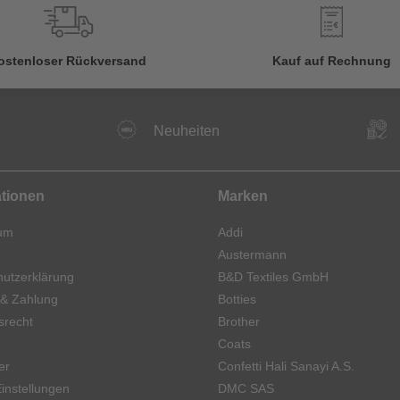
€
ostenloser Rückversand
Kauf auf Rechnung
Neuheiten
ationen
Marken
um
Addi
Austermann
utzerklärung
B&D Textiles GmbH
 & Zahlung
Botties
srecht
Brother
Coats
er
Confetti Hali Sanayi A.S.
instellungen
DMC SAS