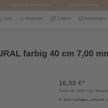
kostenloser Rückversand
Kauf auf Rechnung
Sale
Neuheiten
Zubehör
Anleitungen
n
Häkeln
Wolle
Zubehör
Nähzubehör
Bücher
Alle Artikel
Anleitungen
Stricknadeln &
Hefte
Stri
Alle
Rei
The
URAL farbig 40 cm 7,00 m
Häkelnadel
Häk
Einzelanleitungen
Themen
Nähgarn
Stricknadeln &
Kullaloo
Qual
Knö
Häkelnadel
Sic
16,50 €*
Preise inkl. MwSt. zzgl. Versan
Bio und GOTs
Taschenzubehör
Sale
Prym Love
Sch
Wolle
Sofort verfügbar, Lieferzeit: 