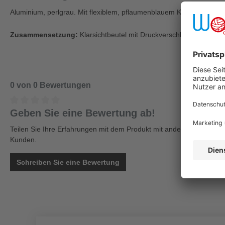
Aluminium, perlgrau. Mit flexiblem, pflaumenblauem Kunststoffseil.
Zusammensetzung:
Klarsichtbeutel mit Druckverschluß à 1 Stück
0 von 0 Bewertungen
Geben Sie eine Bewertung ab!
Teilen Sie Ihre Erfahrungen mit dem Produkt mit anderen
Kunden.
Schreiben Sie eine Bewertung