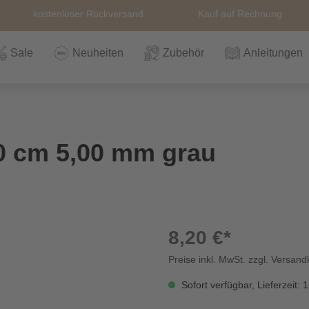
kostenloser Rückversand
Kauf auf Rechnung
Sale
Neuheiten
Zubehör
Anleitungen
n
Häkeln
Wolle
Zubehör
Nähzubehör
Bücher
Alle Artikel
Anleitungen
Stricknadeln &
Hefte
Stri
Alle
Rei
The
0 cm 5,00 mm grau
Häkelnadel
Häk
Einzelanleitungen
Themen
Nähgarn
Stricknadeln &
Kullaloo
Qual
Knö
Häkelnadel
Sic
8,20 €*
Preise inkl. MwSt. zzgl. Versan
Bio und GOTs
Taschenzubehör
Sale
Prym Love
Sch
Wolle
Sofort verfügbar, Lieferzeit: 