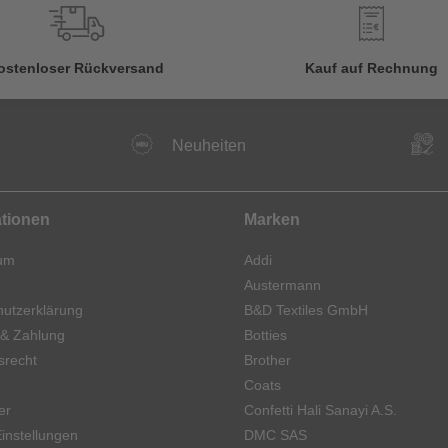
€
ostenloser Rückversand
Kauf auf Rechnung
Neuheiten
ationen
Marken
um
Addi
Austermann
utzerklärung
B&D Textiles GmbH
 & Zahlung
Botties
srecht
Brother
Coats
er
Confetti Hali Sanayi A.S.
instellungen
DMC SAS