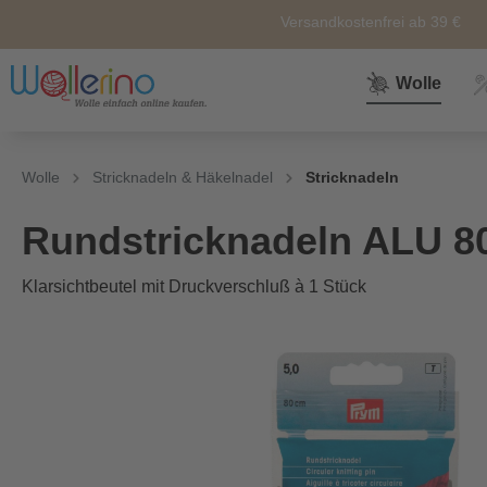
Versandkostenfrei ab 39 €
Wolle
Zur Kategorie Wolle
Zur Kategorie Sale
Zur Kategorie Neuheiten
Zur Kategorie Zubehör
Zur Kategorie Anleitunge
Wolle
Stricknadeln & Häkelnadel
Stricknadeln
Neuheiten
Zubehör
Wolle
Nähkörbe &
Alle
Rundstricknadeln ALU 8
Nähkästen
Klarsichtbeutel mit Druckverschluß à 1 Stück
Themen
Marken
Weiteres
Zubehör
Sockenwolle
Ersatz und
Reperatur