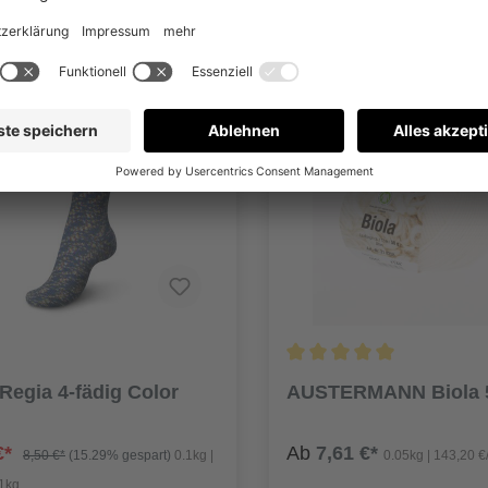
Details
Details
egia 4-fädig Color
AUSTERMANN Biola 
€*
Ab
7,61 €*
8,50 €*
(15.29% gespart)
0.1kg |
0.05kg | 143,20 €
/1kg