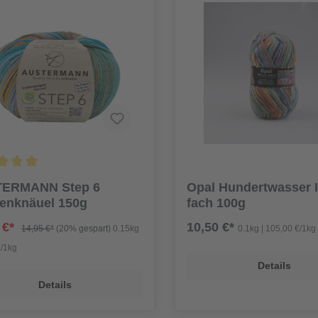
ERMANN Step 6
Opal Hundertwasser II
enknäuel 150g
fach 100g
 €*
10,50 €*
14,95 €*
(20% gespart)
0.15kg
0.1kg | 105,00 €/1kg
€/1kg
Details
Details