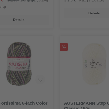
 €*
9,75 €*
24,95 €*
(20% gespart)
0.25kg
0.1kg | 97,50 €/1kg
€/1kg
Details
Details
%
ortissima 6-fach Color
AUSTERMANN Step 
Classic 150g