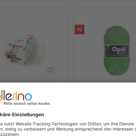
%
ERMANN Bio Cotton
Opal Uni 4-fach 100g
r 50g
€*
6,51 €*
6,95 €*
(20% gespart)
0.05kg |
7,95 €*
(18.11% gespa
/1kg
65,10 €/1kg