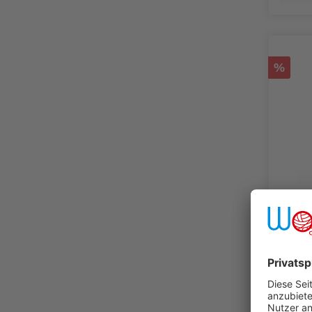
%
AUST
Colo
5,56 
111,20 €