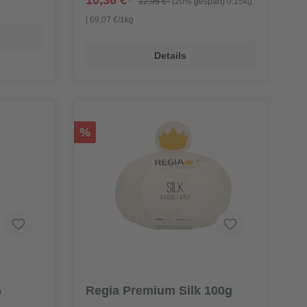
10,36 €*
12,95 €*
(20% gespart)
0.15kg
| 69,07 €/1kg
Details
%
6
Regia Premium Silk 100g