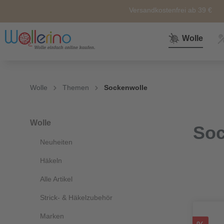
Versandkostenfrei ab 39 €
Wolle
Zur Kategorie Wolle
Zur Kategorie Sale
Zur Kategorie Neuheiten
Zur Kategorie Zubehör
Zur Kategorie Anleitunge
Wolle
Themen
Sockenwolle
Neuheiten
Zubehör
Wolle
Nähkörbe &
Alle
Nähkästen
Wolle
Soc
Themen
Neuheiten
Marken
Weiteres
Zubehör
Häkeln
Alle Artikel
Sockenwolle
Ersatz und
Strick- & Häkelzubehör
Reperatur
Marken