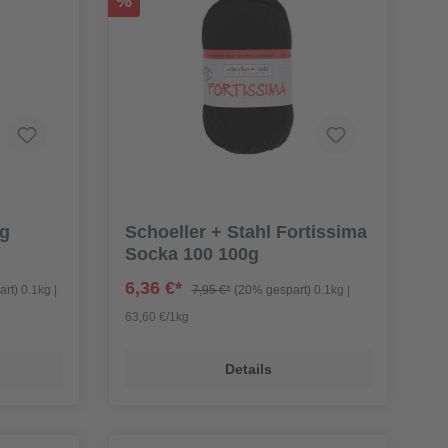
%
0g
Schoeller + Stahl Fortissima
Socka 100 100g
6,36 €*
art)
0.1kg |
7,95 €*
(20% gespart)
0.1kg |
63,60 €/1kg
Details