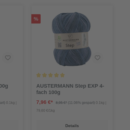
%
100g
AUSTERMANN Step EXP 4-
fach 100g
7,96 €*
art)
0.1kg |
8,95 €*
(11.06% gespart)
0.1kg |
79,60 €/1kg
Details