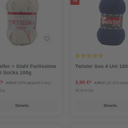
%
ller + Stahl Fortissima
Twister Sox 4 Uni 10
i Socka 100g
€*
3,90 €*
8,50 €*
(20% gespart)
0.1kg |
4,95 €*
(21.21% gesp
/1kg
39,00 €/1kg
Details
Details