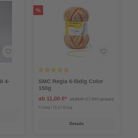
%
I 4-
SMC Regia 6-fädig Color
150g
ab 11,00 €*
13,95 €*
(17.99% gespart)
0.15kg | 76,27 €/1kg
Details