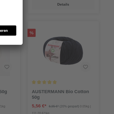
Details
%
50g
AUSTERMANN Bio Cotton
50g
5,56 €*
/1kg
6,95 €*
(20% gespart)
0.05kg |
111,20 €/1kg