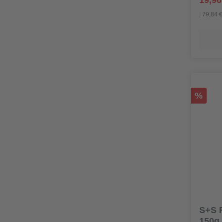
19,96
| 79,84 
%
S+S F
150g