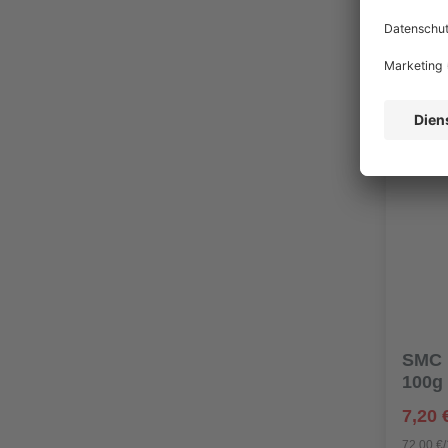
%
SMC R
100g
7,20 
72,00 €