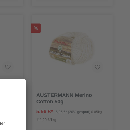
%
AUSTERMANN Merino
Cotton 50g
5,56 €*
rt)
0.1kg |
6,95 €*
(20% gespart)
0.05kg |
111,20 €/1kg