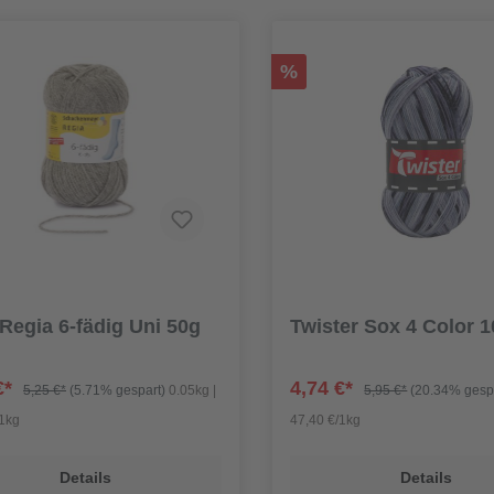
%
egia 6-fädig Uni 50g
Twister Sox 4 Color 
€*
4,74 €*
5,25 €*
(5.71% gespart)
0.05kg |
5,95 €*
(20.34% gesp
/1kg
47,40 €/1kg
Details
Details