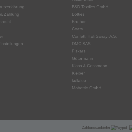
utzerklärung
B&D Textiles GmbH
 & Zahlung
Botties
srecht
Brother
Coats
er
Confetti Hali Sanayi A.S.
instellungen
DMC SAS
Fiskars
Gütermann
Klass & Gessmann
Kleiber
kullaloo
Mobottie GmbH
Zahlungsanbieter