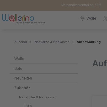
Versandkostenfrei ab 39 €
Wolle
Zur Kategorie Wolle
Zur Kategorie Sale
Zur Kategorie Neuheiten
Zur Kategorie Zubehör
Zur Kategorie Anleitunge
Zubehör
Nähkörbe & Nähkästen
Aufbewahrung
Neuheiten
Zubehör
Wolle
Nähkörbe &
Alle
Nähkästen
Wolle
Au
Themen
Sale
Marken
Weiteres
Zubehör
Neuheiten
Zubehör
Sockenwolle
Ersatz und
Reperatur
Nähkörbe & Nähkästen
Trollis