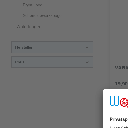
Prym Love
Scheneidewerkzeuge
Anleitungen
Hersteller
Preis
VARI
19,90