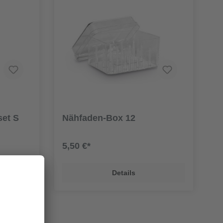
set S
Nähfaden-Box 12
5,50 €*
Details