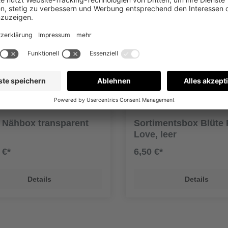
 Nähbox transparent
Sortimentsbox Blüte
Love, leer
 €*
6,50 €*
Details
Details