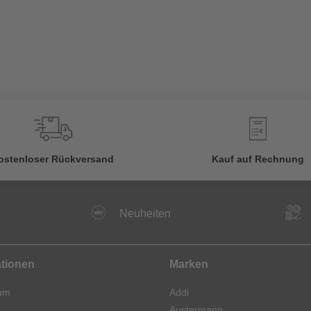
€
ostenloser Rückversand
Kauf auf Rechnung
Neuheiten
ationen
Marken
um
Addi
Austermann