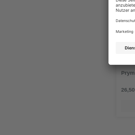
Prym
26,50