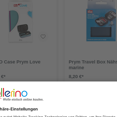
O Case Prym Love
Prym Travel Box Näh
marine
 €*
8,20 €*
Details
Details