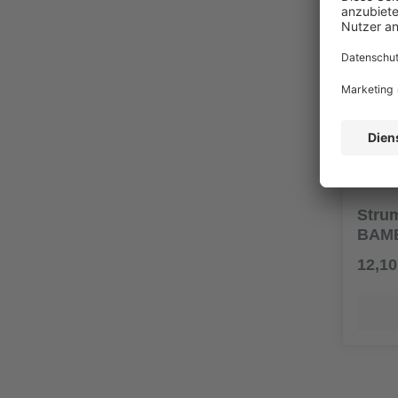
Stru
BAMB
12,10