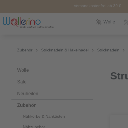
Versandkostenfrei ab 39 €
Wolle
Zur Kategorie Wolle
Zur Kategorie Sale
Zur Kategorie Neuheiten
Zur Kategorie Zubehör
Zur Kategorie Anleitunge
Zubehör
Stricknadeln & Häkelnadel
Stricknadeln
Neuheiten
Zubehör
Wolle
Nähkörbe &
Alle
Nähkästen
Wolle
Str
Themen
Sale
Marken
Weiteres
Zubehör
Neuheiten
Zubehör
Sockenwolle
Ersatz und
Reperatur
Nähkörbe & Nähkästen
Nähzubehör