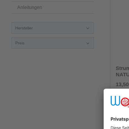
Anleitungen
Hersteller
Preis
Stru
NATU
mm
13,50