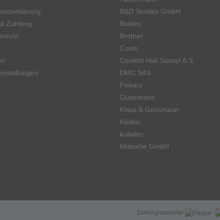
utzerklärung
B&D Textiles GmbH
 & Zahlung
Botties
srecht
Brother
Coats
er
Confetti Hali Sanayi A.S.
instellungen
DMC SAS
Fiskars
Gütermann
Klass & Gessmann
Kleiber
kullaloo
Mobottie GmbH
Zahlungsanbieter