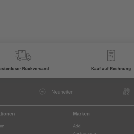
€
ostenloser Rückversand
Kauf auf Rechnung
Neuheiten
ationen
Marken
um
Addi
Austermann