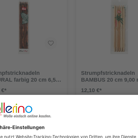
mpfstricknadeln
Strumpfstricknadeln
RAL farbig 20 cm 6,50
BAMBUS 20 cm 9,00
 €*
12,10 €*
Details
Details