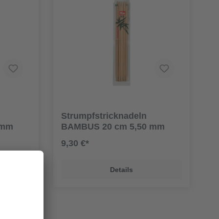
Strumpfstricknadeln
 mm
BAMBUS 20 cm 5,50 mm
9,30 €*
Details