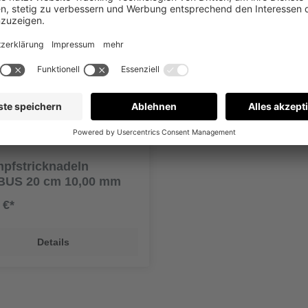
mpfstricknadeln
US 20 cm 10,00 mm
 €*
Details